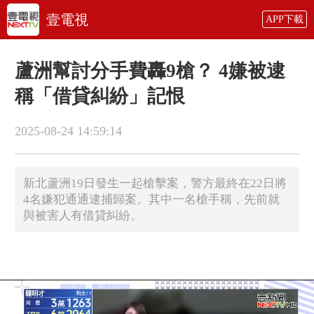
壹電視
APP下載
蘆洲幫討分手費轟9槍？ 4嫌被逮
稱「借貸糾紛」記恨
2025-08-24 14:59:14
新北蘆洲19日發生一起槍擊案，警方最終在22日將
4名嫌犯通通逮捕歸案。其中一名槍手稱，先前就
與被害人有借貸糾紛。