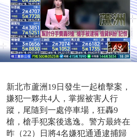
新北市蘆洲19日發生一起槍擊案，
嫌犯一夥共4人，掌握被害人行
蹤，尾隨到一處停車場，狂轟9
槍，槍手犯案後逃逸。警方最終在
昨（22）日將4名嫌犯通通逮捕歸