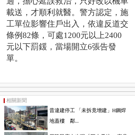
過，擔心延誤救治，只好改以機車
載送，才順利就醫。警方認定，施
工單位影響住戶出入，依違反道交
條例82條，可處1200元以上2400
元以下罰鍰，當場開立6張告發
單。
相關新聞
昔違建停工 「未拆竟增建」H鋼焊
地蓋樓 鄰...