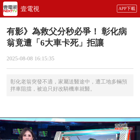
壹電視
APP下載
有影》為救父分秒必爭！ 彰化病
翁竟遭「6大車卡死」拒讓
2025-08-08 16:15:35
彰化老翁突發不適，家屬送醫途中，遭工地多輛預
拌車阻擋，被迫只好改騎機車就醫。