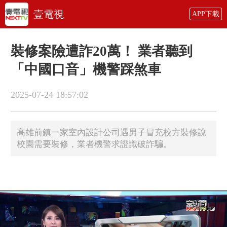
壹電視
APP下載
裝修案險遭詐20萬！ 業者聽到
「中國口音」機警踩煞車
2025-07-24 18:57:02
高雄前鎮一家室內設計公司遇男子冒充校方裝修說
校園需要裝修，業者機警求證識破詐騙。