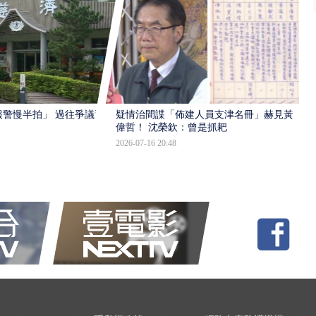
報警慢半拍」 過往爭議遭
疑情治間諜「佈建人員支津名冊」赫見黃
偉哲！ 沈榮欽：曾是抓耙
2026-07-16 20:48