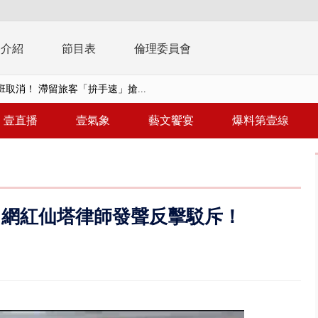
播介紹
節目表
倫理委員會
取消！ 滯留旅客「拚手速」搶...
園槍擊！ 14歲槍手開火釀多師...
壹直播
壹氣象
藝文饗宴
爆料第壹線
%下架標準惹議 傳石崇良、姜至...
年！ 8／8見面會限40粉絲 YG大...
」劇場版超人氣限量特典 粉絲排...
 網紅仙塔律師發聲反擊駁斥！
大逆轉！ 證實慈濟買BNT遭詐10...
t天花板崩落「鷹架倒塌」砸傷嬤 客...
10億！ 豪宅藏「9千萬鈔票磚、...
 「一鴨三吃」、「客家攪福」...