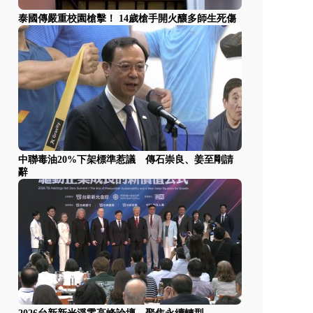
泰國傳嚴重校園槍擊！ 14歲槍手開火釀多師生死傷
中聯毒油20%下架標準惹議 傳石崇良、姜至剛請
辭