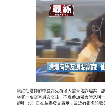
白海豚海警！
Loaded
:
Unmute
42.98%
網紅仙塔律師李宜諪先前捲入靈骨塔詐騙案，
訊
經和一名空軍男友交往，不過參加聚會時又與
師昨（9）日在臉書發文表示，最近有很多誇張