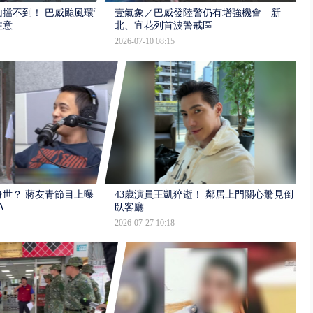
擋不到！ 巴威颱風環流
壹氣象／巴威發陸警仍有增強機會 新
注意
北、宜花列首波警戒區
2026-07-10 08:15
世？ 蔣友青節目上曝：
43歲演員王凱猝逝！ 鄰居上門關心驚見倒
A
臥客廳
2026-07-27 10:18