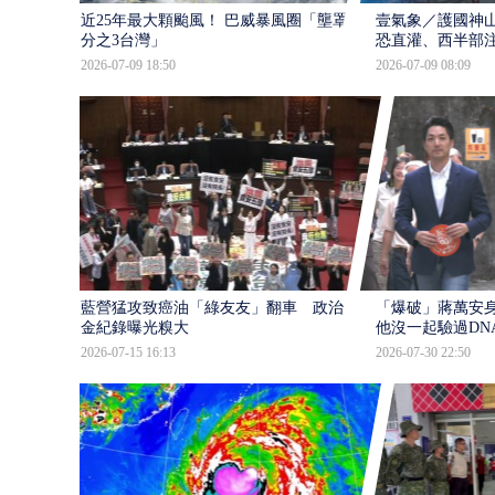
近25年最大顆颱風！ 巴威暴風圈「壟罩4
壹氣象／護國神山
分之3台灣」
恐直灌、西半部
2026-07-09 18:50
2026-07-09 08:09
藍營猛攻致癌油「綠友友」翻車 政治獻
「爆破」蔣萬安身
金紀錄曝光糗大
他沒一起驗過DN
2026-07-15 16:13
2026-07-30 22:50