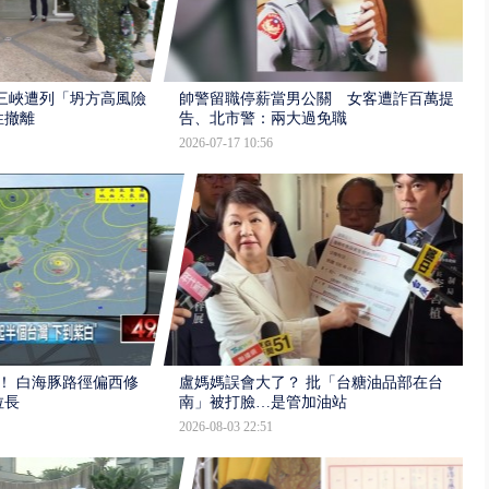
三峽遭列「坍方高風險」
帥警留職停薪當男公關 女客遭詐百萬提
性撤離
告、北市警：兩大過免職
2026-07-17 10:56
！ 白海豚路徑偏西修
盧媽媽誤會大了？ 批「台糖油品部在台
拉長
南」被打臉…是管加油站
2026-08-03 22:51