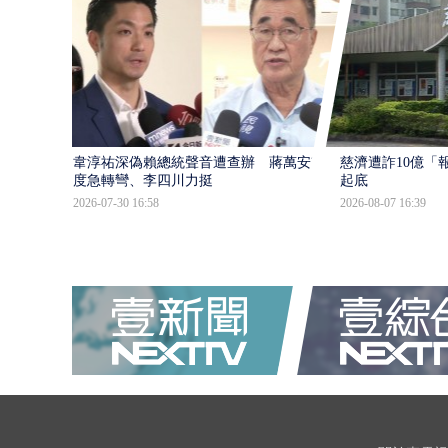
韋淳祐深偽賴總統聲音遭查辦 蔣萬安態
慈濟遭詐10億「
度急轉彎、李四川力挺
起底
2026-07-30 16:58
2026-08-07 16:39