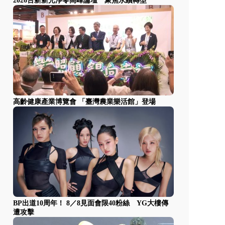
2026台新新光淨零高峰論壇 聚焦永續轉型
高齡健康產業博覽會 「臺灣農業樂活館」登場
BP出道10周年！ 8／8見面會限40粉絲 YG大樓傳
遭攻擊