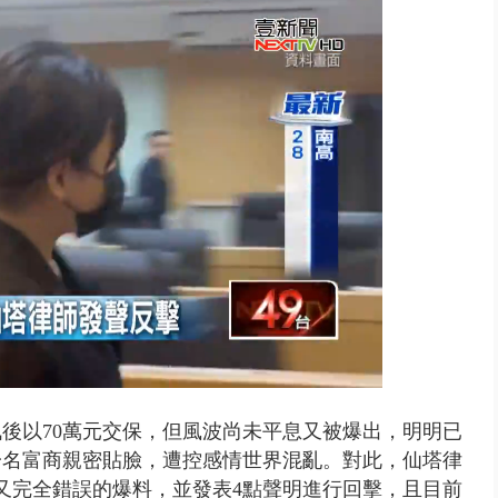
 雨彈將炸台中以北 不排除明...
後以70萬元交保
，但風波尚未平息
又被爆出，明明已
一名富商親密貼臉，遭控
感情世界混亂。對此，
仙塔律
又完全錯誤的爆料，並發表4點聲明進行回擊，且
目前