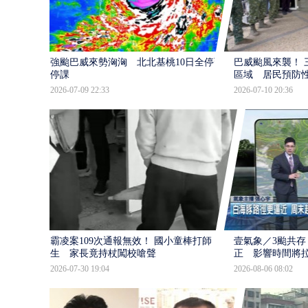
強颱巴威來勢洶洶 北北基桃10日全停班
巴威颱風來襲！ 
停課
區域 居民預防
2026-07-09 22:33
2026-07-10 20:36
霸凌案109次通報無效！ 國小童棒打師
壹氣象／3颱共存
生 家長竟持杖闖校嗆聲
正 影響時間將
2026-07-30 19:04
2026-08-06 08:02