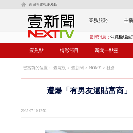
返回壹電視HOME
業務服務
主
最新消息：
沖繩機場航班
泰國傳嚴重校
壹焦點
精彩節目
新聞一點靈
中聯毒油20
您當前的位置：
壹電視
>
壹新聞
>
HOME
>
社會
BP出道10周
「吉伊卡哇
遭爆「有男友還貼富商」
「疫苗採購」
LaLapor
2025-07-10 12:52
名律狠詐慈濟
父親節限定！