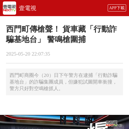
壹電視
APP下載
西門町傳槍聲！ 貨車藏「行動詐
騙基地台」 警鳴槍圍捕
2025-05-20 22:07:35
西門町商圈今（20）日下午警方在逮捕「行動詐騙
基地台」的詐騙集團成員，但嫌犯試圖開車衝撞，
警方只好對空鳴槍抓人。