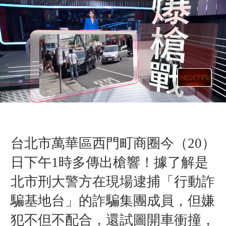
台北市萬華區西門町商圈
今（20）
日
下午1時多
傳出槍響！據了解是
北市刑大警方在現場逮捕「行動詐
騙基地台」的詐騙集團成員，但嫌
犯不但不配合，還試圖開車衝撞，