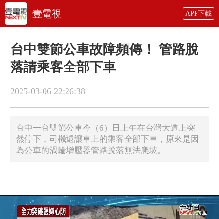
壹電視
APP下載
台中雙節公車故障頻傳！ 管路脫
落請乘客全部下車
2025-03-06 22:26:38
台中一台雙節公車今（6）日上午在台灣大道上突
然停下，司機還讓車上的乘客全部下車，原來是因
為公車的渦輪增壓器管路脫落無法爬坡。