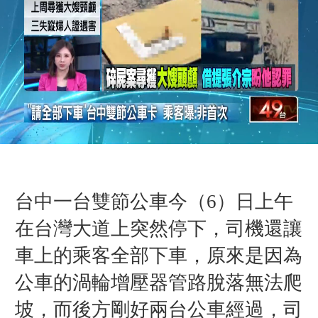
台中一台雙節公車今（
6）
日
上午
在台灣大道上突然停下，司機還讓
車上的乘客全部下車，原來是因為
公車的
渦輪增壓器管路脫落無法爬
坡，而
後方剛好兩台公車經過，司