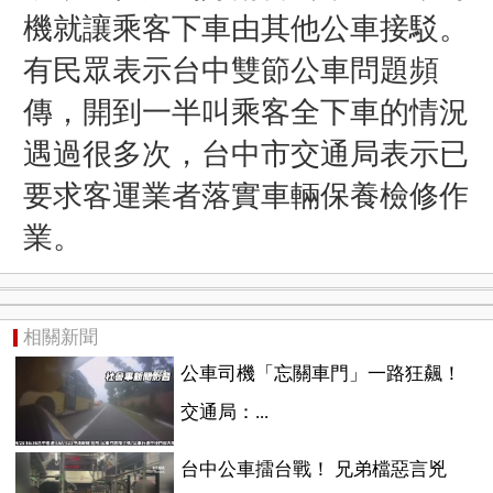
機就讓乘客下車由其他公車接駁。
有民眾
表示
台中雙節公車問題頻
傳
，開到一半叫乘客全下車的情況
遇過很多次，台中市
交
通局表示已
要求客運業者落實車輛保養檢修作
業
。
相關新聞
公車司機「忘關車門」一路狂飆！
交通局：...
台中公車擂台戰！ 兄弟檔惡言兇