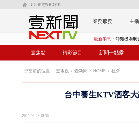
返回壹電視HOME
業務服務
主
沖繩機場航班
最新消息：
泰國傳嚴重校
壹焦點
精彩節目
新聞一點靈
中聯毒油20
BP出道10周
您當前的位置：
壹電視
>
壹新聞
>
HOME
>
社會
「吉伊卡哇
「疫苗採購」
台中養生KTV酒客大
LaLapor
2025-02-28 18:36
名律狠詐慈濟
父親節限定！