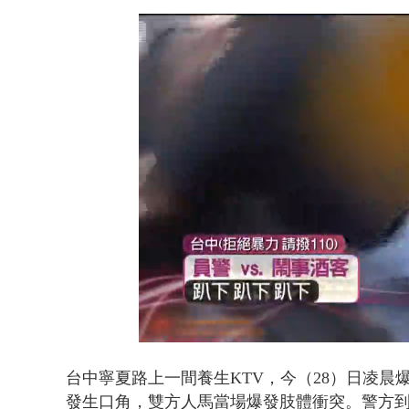
白海豚海警！
Loaded
:
Unmute
46.43%
台中寧夏路上一間養生KTV，今（28）日凌晨
發生口角，雙方人馬當場爆發肢體衝突。警方