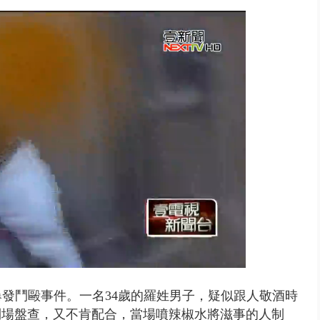
 雨彈將炸台中以北 不排除明...
爆發鬥毆事件。一名34歲的羅姓男子，疑似跟人敬酒時
到場盤查，又不肯配合，當場噴辣椒水將滋事的人制