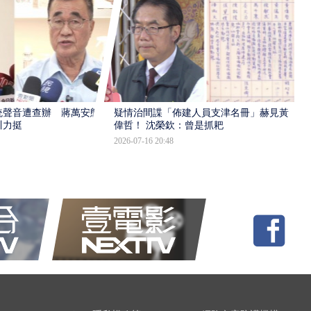
統聲音遭查辦 蔣萬安態
疑情治間諜「佈建人員支津名冊」赫見黃
川力挺
偉哲！ 沈榮欽：曾是抓耙
2026-07-16 20:48