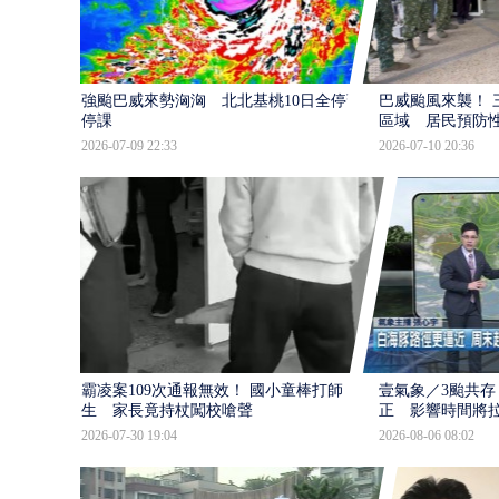
強颱巴威來勢洶洶 北北基桃10日全停班
巴威颱風來襲！ 
停課
區域 居民預防
2026-07-09 22:33
2026-07-10 20:36
霸凌案109次通報無效！ 國小童棒打師
壹氣象／3颱共存
生 家長竟持杖闖校嗆聲
正 影響時間將
2026-07-30 19:04
2026-08-06 08:02