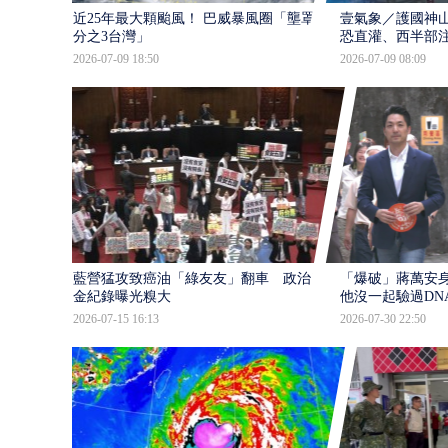
近25年最大顆颱風！ 巴威暴風圈「壟罩4
壹氣象／護國神山
分之3台灣」
恐直灌、西半部
2026-07-09 18:50
2026-07-09 08:09
藍營猛攻致癌油「綠友友」翻車 政治獻
「爆破」蔣萬安身
金紀錄曝光糗大
他沒一起驗過DN
2026-07-15 16:13
2026-07-30 22:50