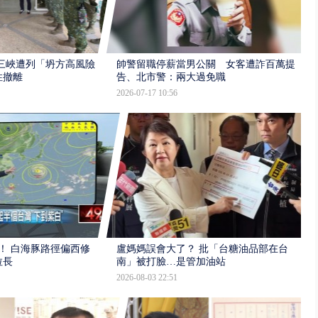
三峽遭列「坍方高風險」
帥警留職停薪當男公關 女客遭詐百萬提
性撤離
告、北市警：兩大過免職
2026-07-17 10:56
！ 白海豚路徑偏西修
盧媽媽誤會大了？ 批「台糖油品部在台
拉長
南」被打臉…是管加油站
2026-08-03 22:51