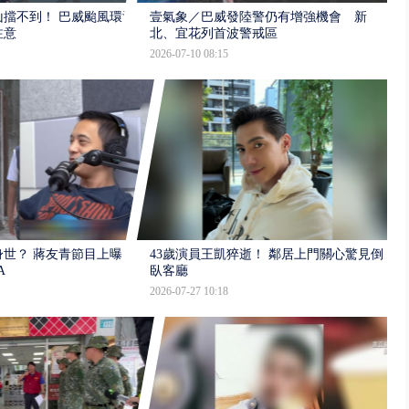
擋不到！ 巴威颱風環流
壹氣象／巴威發陸警仍有增強機會 新
注意
北、宜花列首波警戒區
2026-07-10 08:15
世？ 蔣友青節目上曝：
43歲演員王凱猝逝！ 鄰居上門關心驚見倒
A
臥客廳
2026-07-27 10:18