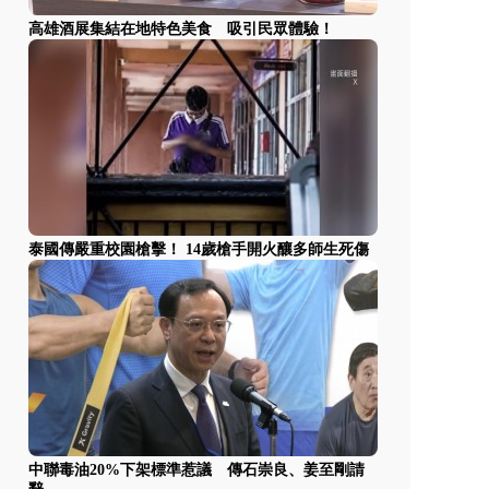
高雄酒展集結在地特色美食 吸引民眾體驗！
泰國傳嚴重校園槍擊！ 14歲槍手開火釀多師生死傷
中聯毒油20%下架標準惹議 傳石崇良、姜至剛請