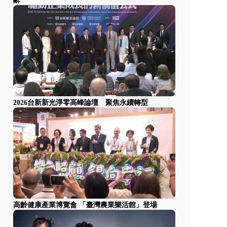
辭
2026台新新光淨零高峰論壇 聚焦永續轉型
高齡健康產業博覽會 「臺灣農業樂活館」登場