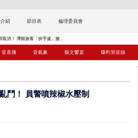
播介紹
節目表
倫理委員會
取消！ 滯留旅客「拚手速」搶...
園槍擊！ 14歲槍手開火釀多師...
壹直播
壹氣象
藝文饗宴
爆料第壹線
%下架標準惹議 傳石崇良、姜至...
年！ 8／8見面會限40粉絲 YG大...
」劇場版超人氣限量特典 粉絲排...
大逆轉！ 證實慈濟買BNT遭詐10...
亂鬥！ 員警噴辣椒水壓制
t天花板崩落「鷹架倒塌」砸傷嬤 客...
10億！ 豪宅藏「9千萬鈔票磚、...
 「一鴨三吃」、「客家攪福」...