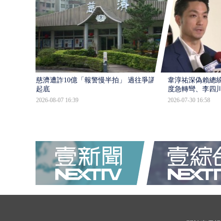
慈濟遭詐10億「報警慢半拍」 過往爭議遭
韋淳祐深偽賴總
起底
度急轉彎、李四
2026-08-07 16:39
2026-07-30 16:58