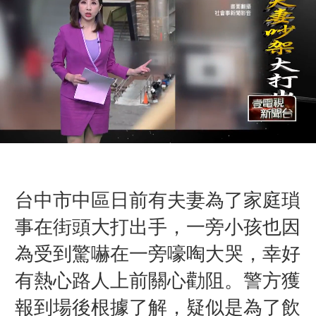
台中市中區日前有夫妻為了家庭瑣
事在街頭大打出手，一旁小孩也因
為受到驚嚇在一旁嚎啕大哭，幸好
有熱心路人上前關心勸阻。警方獲
報到場後根據了解，疑似是
為
了飲