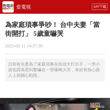
壹電視
APP下載
為家庭瑣事爭吵！ 台中夫妻「當
街開打」 5歲童嚇哭
2025-02-11 14:37:39
日前有夫妻為了家庭瑣事在街頭大打出手，一旁小
孩也因為受到驚嚇在一旁嚎啕大哭，幸好有熱心路
人上前關心勸阻。