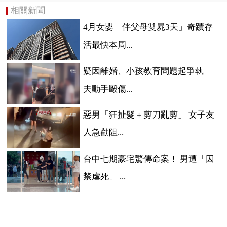
相關新聞
4月女嬰「伴父母雙屍3天」奇蹟存
活最快本周...
疑因離婚、小孩教育問題起爭執
夫動手毆傷...
惡男「狂扯髮＋剪刀亂剪」 女子友
人急勸阻...
台中七期豪宅驚傳命案！ 男遭「囚
禁虐死」 ...