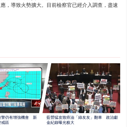
效應，導致火勢擴大。目前檢察官已經介入調查，盡速
陸警仍有增強機會 新
藍營猛攻致癌油「綠友友」翻車 政治獻
警戒區
金紀錄曝光糗大