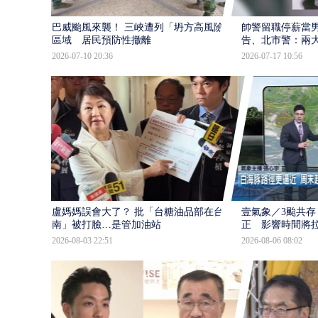
巴威颱風來襲！ 三峽遭列「坍方高風險」
帥警留職停薪當
區域 居民預防性撤離
告、北市警：兩
2026-07-10 20:36
2026-07-17 10:56
盧媽媽誤會大了？ 批「台糖油品部在台
壹氣象／3颱共存
南」被打臉…是管加油站
正 影響時間將
2026-08-03 22:51
2026-08-06 08:02