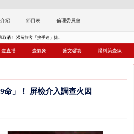
播介紹
節目表
倫理委員會
取消！ 滯留旅客「拚手速」搶...
園槍擊！ 14歲槍手開火釀多師...
壹直播
壹氣象
藝文饗宴
爆料第壹線
%下架標準惹議 傳石崇良、姜至...
年！ 8／8見面會限40粉絲 YG大...
」劇場版超人氣限量特典 粉絲排...
9命」！ 屏檢介入調查火因
大逆轉！ 證實慈濟買BNT遭詐10...
t天花板崩落「鷹架倒塌」砸傷嬤 客...
10億！ 豪宅藏「9千萬鈔票磚、...
 「一鴨三吃」、「客家攪福」...