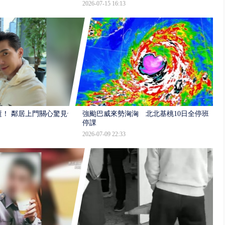
2026-07-15 16:13
逝！ 鄰居上門關心驚見倒
強颱巴威來勢洶洶 北北基桃10日全停班
停課
2026-07-09 22:33