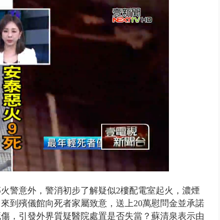
 雨彈將炸台中以北 不排除明...
傳
火警意外，警消初步了解疑似2樓配電室起火，濃煙
日來到殯儀館向死者家屬致意，送上20萬慰問金並承諾
死傷，引發外界質疑醫院處置是否失當？蘇清泉表示由