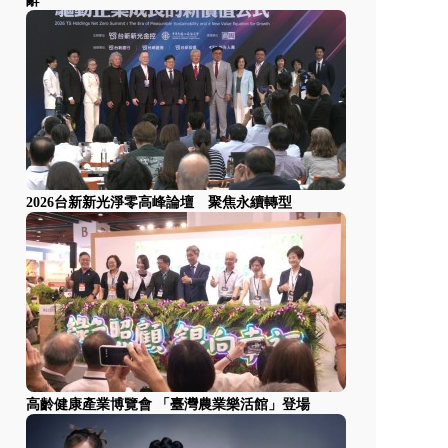
辭
2026台新新光淨零高峰論壇 聚焦永續轉型
高齡健康產業博覽會 「臺灣農業樂活館」登場