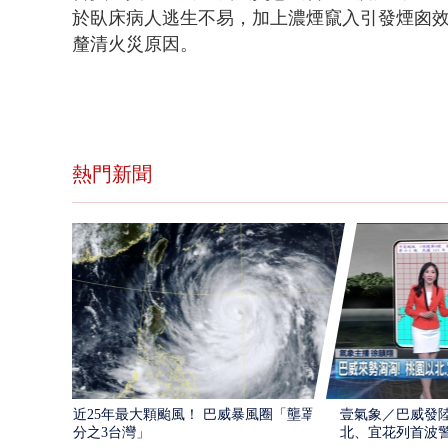
於臥床病人
逃生不易，加上濃煙竄入引發
煙囪
釐清火災原因。
熱門新聞
近25年最大顆颱風！ 巴威暴風圈「壟罩4
壹氣象／巴威發
分之3台灣」
北、宜花列首波