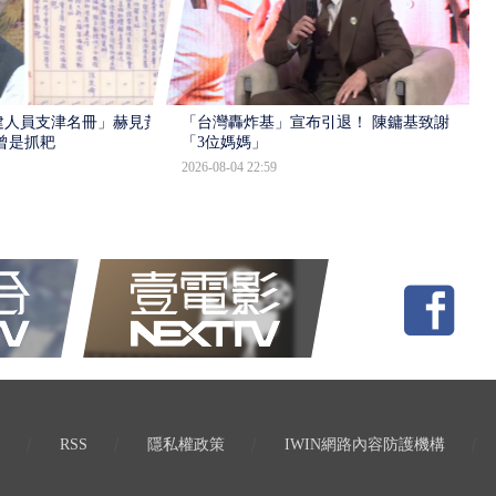
建人員支津名冊」赫見黃
「台灣轟炸基」宣布引退！ 陳鏞基致謝
曾是抓耙
「3位媽媽」
2026-08-04 22:59
RSS
隱私權政策
IWIN網路內容防護機構