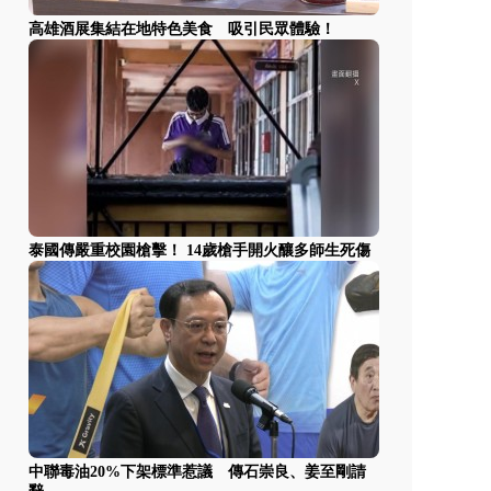
高雄酒展集結在地特色美食 吸引民眾體驗！
泰國傳嚴重校園槍擊！ 14歲槍手開火釀多師生死傷
中聯毒油20%下架標準惹議 傳石崇良、姜至剛請