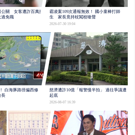
男公關 女客遭詐百萬提
霸凌案109次通報無效！ 國小童棒打師
大過免職
生 家長竟持杖闖校嗆聲
2026-07-30 19:04
！ 白海豚路徑偏西修
慈濟遭詐10億「報警慢半拍」 過往爭議遭
拉長
起底
2026-08-07 16:39