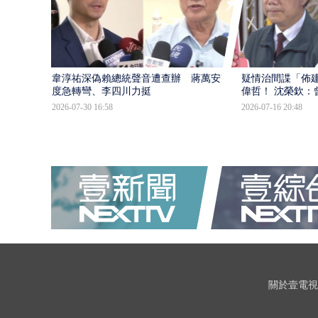
韋淳祐深偽賴總統聲音遭查辦 蔣萬安態
疑情治間諜「佈
度急轉彎、李四川力挺
偉哲！ 沈榮欽：
2026-07-30 16:58
2026-07-16 20:48
關於壹電視