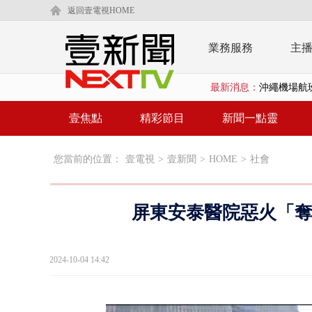
返回壹電視HOME
業務服務
主
最新消息：
沖繩機場航班
泰國傳嚴重校
壹焦點
精彩節目
新聞一點靈
中聯毒油20
您當前的位置：
壹電視
>
壹新聞
>
HOME
>
社會
BP出道10周
「吉伊卡哇
屏東安泰醫院惡火「奪
「疫苗採購」
LaLapor
2024-10-04 14:42
名律狠詐慈濟
父親節限定！