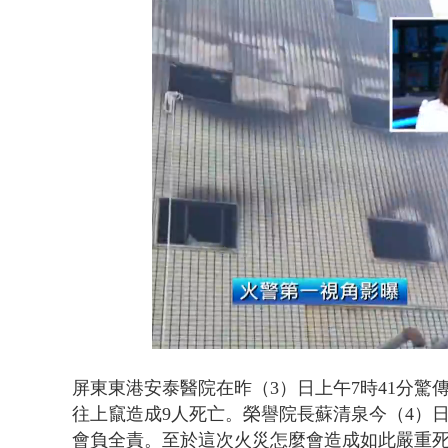
白海豚海警！
Loaded
:
Unmute
38.18%
屏東東港
安泰醫院在
昨（3）日上午7時41分
驚
往上竄造成9人
死亡。榮譽院長
蘇清泉今（4）
會負全責。至於這次火災怎麼會造成如此嚴重