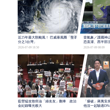
近25年最大顆颱風！ 巴威暴風圈「壟罩4
壹氣象／護國神山
分之3台灣」
恐直灌、西半部
2026-07-09 18:50
2026-07-09 08:09
藍營猛攻致癌油「綠友友」翻車 政治獻
「爆破」蔣萬安身
金紀錄曝光糗大
他沒一起驗過DN