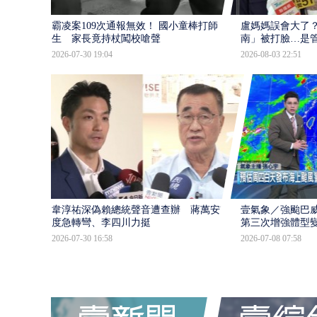
霸凌案109次通報無效！ 國小童棒打師
盧媽媽誤會大了？
生 家長竟持杖闖校嗆聲
南」被打臉…是
2026-07-30 19:04
2026-08-03 22:51
韋淳祐深偽賴總統聲音遭查辦 蔣萬安態
壹氣象／強颱巴威
度急轉彎、李四川力挺
第三次增強體型
2026-07-30 16:58
2026-07-08 07:58