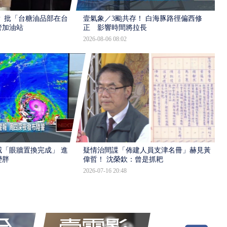
 批「台糖油品部在台
壹氣象／3颱共存！ 白海豚路徑偏西修
管加油站
正 影響時間將拉長
2026-08-06 08:02
「眼牆置換完成」 進入
疑情治間諜「佈建人員支津名冊」赫見黃
變胖
偉哲！ 沈榮欽：曾是抓耙
2026-07-16 20:48