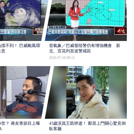
擋不到！ 巴威颱風環流
壹氣象／巴威發陸警仍有增強機會 新
注意
北、宜花列首波警戒區
2026-07-10 08:15
世？ 蔣友青節目上曝：
43歲演員王凱猝逝！ 鄰居上門關心驚見倒
A
臥客廳