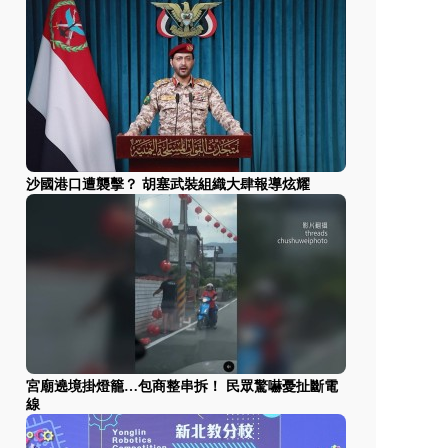
沙國港口遭襲擊？ 胡塞武裝組織大肆報導炫耀
宮廟遶境掛燈籠…包商整串拆！ 民眾驚嚇憂扯斷電
線