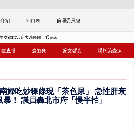
播介紹
節目表
倫理委員會
美女律師涉龐大洗錢鏈 通緝港...
拒馬「只有始源可以停」 他真...
稿」嗆爆盧秀燕 2028總統戰提...
壹直播
壹氣象
藝文饗宴
爆料第壹線
個資爭議 連戰媳婦轟財政部不負責任
戲水失蹤！ 搜救艇翻覆4警消落...
0.8億」 名律師聯手掮客騙買「B...
南婦吃炒粿條現「茶色尿」 急性肝衰
演習第二日 防護關鍵基礎設施
風暴！ 議員轟北市府「慢半拍」
0萬筆個資！ 網軍洩密中共遭起訴...
禍 砂石車為閃避悚撞4車釀3傷
..北市「颱風整備假」？ 蔣萬安...