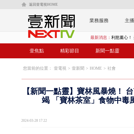
返回壹電視HOME
業務服務
主
利慾薰心！ 
最新消息：
早餐店放迷你
賴清德「0看
壹焦點
精彩節目
新聞一點靈
EZ WAY
您當前的位置：
壹電視
>
壹新聞
>
HOME
>
社會
救生員大武崙
狠詐慈濟「1
【新聞一點靈】寶林風暴燒！ 台
漢光42號
竭 「寶林茶室」食物中毒
暗網買500
2024-03-28 17:22
貨車鬼切釀
白海豚逼近.