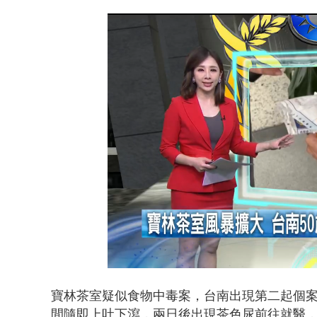
Loaded
:
Unmute
18.73%
寶林茶室疑似食物中毒案，台南出現第二起個案
間隨即上吐下瀉，兩日後出現茶色尿前往就醫