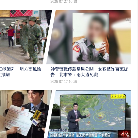
2026-07-27 10:18
三峽遭列「坍方高風險」
帥警留職停薪當男公關 女客遭詐百萬提
性撤離
告、北市警：兩大過免職
2026-07-17 10:56