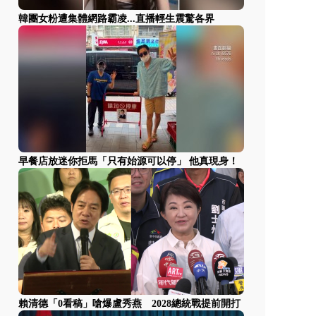
韓團女粉遭集體網路霸凌...直播輕生震驚各界
早餐店放迷你拒馬「只有始源可以停」 他真現身！
賴清德「0看稿」嗆爆盧秀燕 2028總統戰提前開打