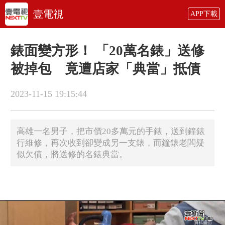
壹電視
APP下載
錶面變方形！ 「20萬名錶」送修
被掉包 竟遭店家「典當」抵債
2023-11-15 19:15:44
高雄一名男子，把市價20多萬元的手錶，送到鐘錶
行維修，再次收到卻變成另一支錶，而鐘錶老闆疑
似欠債，將送修的名錶典當。