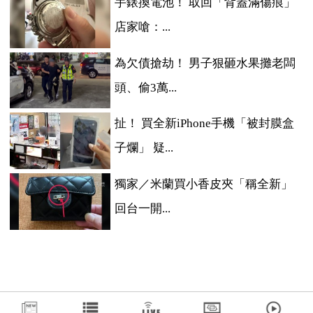
手錶換電池！ 取回「背蓋滿傷痕」
店家嗆：...
為欠債搶劫！ 男子狠砸水果攤老闆
頭、偷3萬...
扯！ 買全新iPhone手機「被封膜盒
子爛」 疑...
獨家／米蘭買小香皮夾「稱全新」
回台一開...