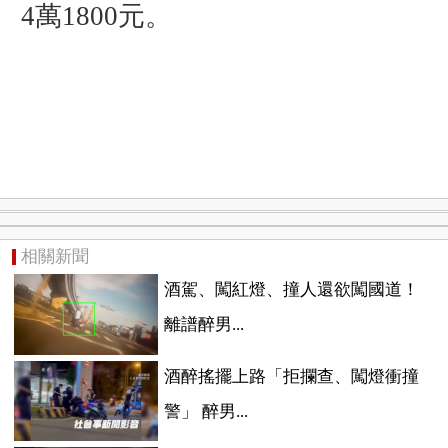
4萬1800元。
相關新聞
酒駕、闖紅燈、撞人還欲闖國道！
離譜醉男...
酒醉搖擺上路「拒攔查、闖燈衝撞
警」 醉男...