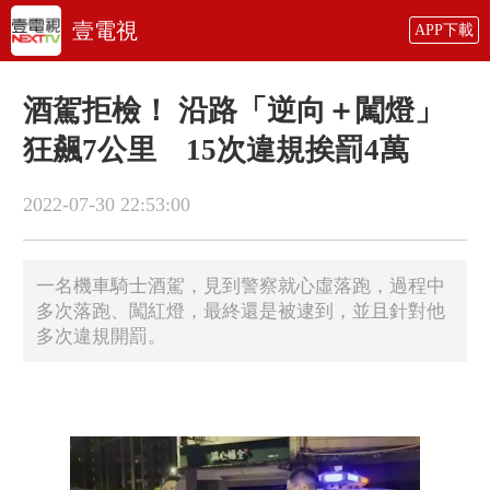
壹電視
APP下載
酒駕拒檢！ 沿路「逆向＋闖燈」
狂飆7公里 15次違規挨罰4萬
2022-07-30 22:53:00
一名機車騎士酒駕，見到警察就心虛落跑，過程中
多次落跑、闖紅燈，最終還是被逮到，並且針對他
多次違規開罰。