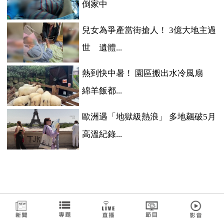
倒家中
兒女為爭產當街搶人！ 3億大地主過
世 遺體...
熱到快中暑！ 園區搬出水冷風扇
綿羊飯都...
歐洲遇「地獄級熱浪」 多地飆破5月
高溫紀錄...