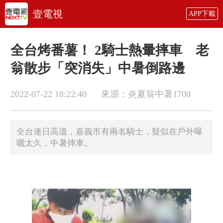
壹電視
APP下載
全台烤番薯！ 2騎士熱暈摔車 老
翁散步「突消失」中暑倒路邊
2022-07-22 18:22:40
來源：炎夏翁中暑1700
全台連日高溫，嘉義市有兩名騎士，疑似在戶外曝
曬太久，中暑摔車。