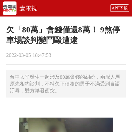
壹電視
APP下載
欠「80萬」會錢僅還8萬！ 9煞停
車場談判變鬥毆遭逮
2022-03-05 18:47:53
台中太平發生一起涉及80萬會錢的糾紛，兩派人馬
原先相約談判，不料欠下債務的男子不滿受到言語
汙辱，雙方爆發衝突。