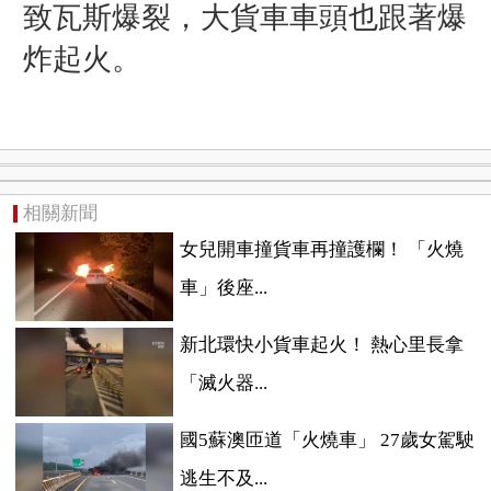
致瓦斯爆裂，大貨車車頭也跟著爆
炸起火。
相關新聞
女兒開車撞貨車再撞護欄！ 「火燒
車」後座...
新北環快小貨車起火！ 熱心里長拿
「滅火器...
國5蘇澳匝道「火燒車」 27歲女駕駛
逃生不及...