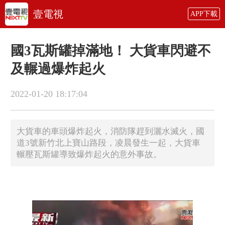
壹電視
APP下載
國3瓦斯罐掉滿地！ 大貨車閃避不
及輾過爆炸起火
2022-01-20 18:17:04
大貨車的車頭爆炸起火，消防隊趕到灑水滅火，國
道3號新竹北上寶山路段，凌晨發生一起，大貨車
輾壓瓦斯罐導致爆炸起火的意外事故。