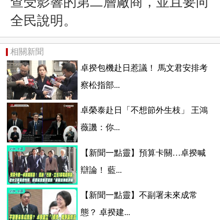
查受影響的第二層廠商，並且要向
全民說明。
相關新聞
卓揆包機赴日惹議！ 馬文君安排考
察松指部...
卓榮泰赴日「不想節外生枝」 王鴻
薇譏：你...
【新聞一點靈】預算卡關…卓揆喊
辯論！ 藍...
【新聞一點靈】不副署未來成常
態？ 卓揆建...