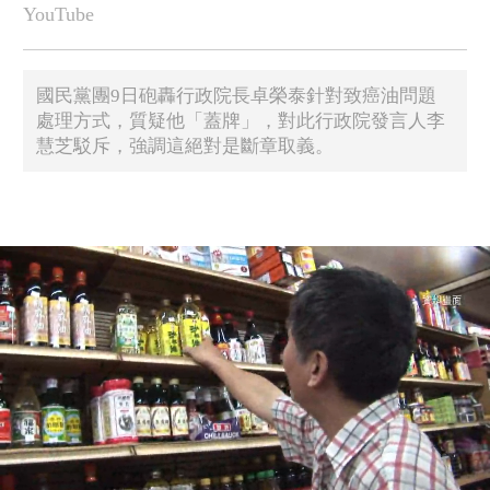
YouTube
國民黨團9日砲轟行政院長卓榮泰針對致癌油問題
處理方式，質疑他「蓋牌」，對此行政院發言人李
慧芝駁斥，強調這絕對是斷章取義。