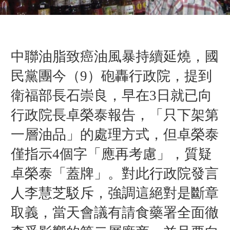
中聯油脂致癌油風暴持續延燒，國
民黨團今（9）砲轟行政院，提到
衛福部長石崇良，早在3日就已向
行政院長卓榮泰報告，「只下架第
一層油品」的處理方式，但卓榮泰
僅指示4個字「應再考慮」，質疑
卓榮泰「蓋牌」。對此行政院發言
人李慧芝駁斥，強調這絕對是斷章
取義，當天會議有請食藥署全面徹