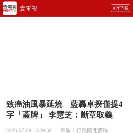
壹電視
APP下載
致癌油風暴延燒 藍轟卓揆僅提4
字「蓋牌」 李慧芝：斷章取義
2026-07-09 15:09:59
來源：行政院開麥啦