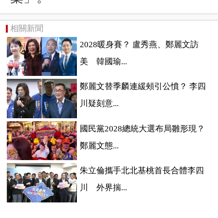
相關新聞
2028暖身賽？ 盧秀燕、鄭麗文訪
美 韓國瑜...
鄭麗文替季麟連緩頰引公憤？ 李四
川疑刻意...
國民黨2028總統大選布局雛形現？
鄭麗文態...
朱立倫攜手北北基桃首長合體李四
川 外界揣...