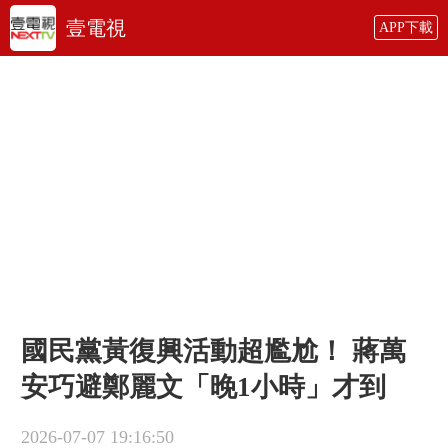
壹電視
APP下載
國民黨黃復興活動超尷尬！ 蔣萬
安巧避鄭麗文「晚1小時」才到
2026-07-07 19:16:50