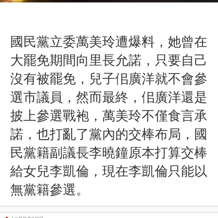
國民黨立委萬美玲遭爆料，她曾在
大罷免期間向里長允諾，只要自己
沒有被罷免，兒子佀廣洋就不會參
選市議員，然而最終，佀廣洋還是
披上參選戰袍，
萬美玲
不僅食言承
諾，也打亂了黨內的交棒布局，國
民黨籍副議長李曉鐘原本打算交棒
給女兒李凱倫，現在
李凱倫
只能以
無黨籍參選。