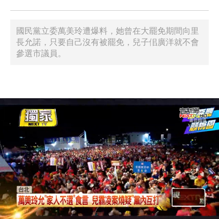
國民黨立委萬美玲遭爆料，她曾在大罷免期間向里
長允諾，只要自己沒有被罷免，兒子佀廣洋就不會
參選市議員。