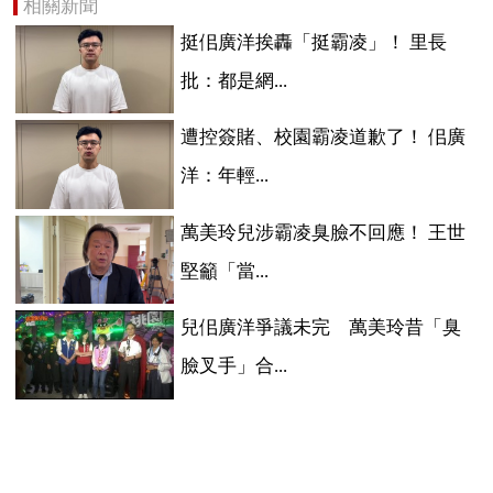
相關新聞
挺佀廣洋挨轟「挺霸凌」！ 里長
批：都是網...
遭控簽賭、校園霸凌道歉了！ 佀廣
洋：年輕...
萬美玲兒涉霸凌臭臉不回應！ 王世
堅籲「當...
兒佀廣洋爭議未完 萬美玲昔「臭
臉叉手」合...