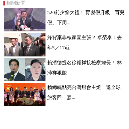
相關新聞
520前夕祭大禮！ 育嬰假升級「育兒
假」下周...
綠背棄非核家園主張？ 卓榮泰：去
年5／17就...
賴清德提名徐錫祥接檢察總長！ 林
沛祥狠酸...
賴總統點亮台灣燈會主燈 邀全球
旅客回「嘉...