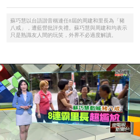
蘇巧慧以台語諧音稱連任8屆的周建和里長為「豬
八戒」，遭藍營批評失禮。蘇巧慧與周建和均表示
只是熟識友人間的玩笑，外界不必過度解讀。