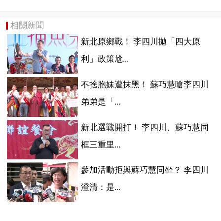
相關新聞
新北原鄉戰！ 李四川拋「四大原
利」政策尬...
不捨胞妹遭抹黑！ 蘇巧慧嗆李四川
弟弟是「...
新北選戰開打！ 李四川、蘇巧慧同
框三重里...
參加活動拒與蘇巧慧同坐？ 李四川
澄清：是...