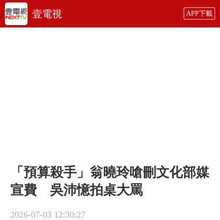
壹電視
APP下載
「預算殺手」翁曉玲嗆刪文化部媒
宣費 吳沛憶拍桌大罵
2026-07-03 12:30:27