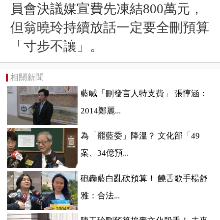
員會決議媒宣費先凍結800萬元，
但翁曉玲持續放話一定要全刪預算
「寸步不讓」。
相關新聞
藍喊「刪發言人特支費」 張惇涵：
2014鄭麗...
為「罷藍委」降溫？ 文化部「49
案、34億預...
砲轟藍白亂砍預算！ 饒舌歌手楊舒
雅：合法...