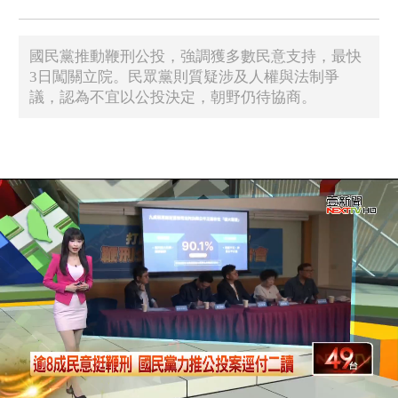
國民黨推動鞭刑公投，強調獲多數民意支持，最快
3日闖關立院。民眾黨則質疑涉及人權與法制爭
議，認為不宜以公投決定，朝野仍待協商。