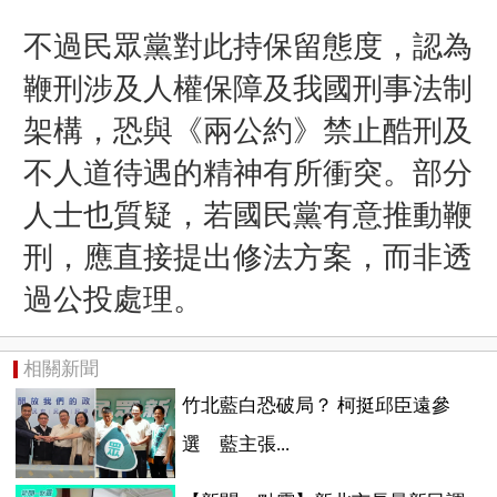
不過民眾黨對此持保留態度，認為
鞭刑涉及人權保障及我國刑事法制
架構，恐與《兩公約》禁止酷刑及
不人道待遇的精神有所衝突。部分
人士也質疑，若國民黨有意推動鞭
刑，應直接提出修法方案，而非透
過公投處理。
相關新聞
竹北藍白恐破局？ 柯挺邱臣遠參
選 藍主張...