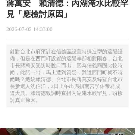
蔣萬安 賴清德：內湖淹水比較罕
見「應檢討原因」
2026-07-02 14:33:00
針對台北市府預計在信義區設置特殊造型的遮陽設
備，但是在西門町設置的遮陽傘卻相對陽春，台北
市長蔣萬安受訪時脫口而出，因為信義商圈比較時
尚，此話一出，馬上遭到質疑，難道西門町就不時
尚嗎？總統賴清德、台北市長蔣萬安及綠營台北市
長參選人沈伯洋，2日上午出席指南宮孚佑帝君成
道大典。賴清德致詞時直指內湖淹水較罕見，盼檢
討真正原因。