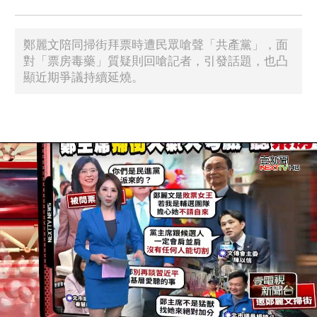
鄭麗文陪同掃街拜票時遭民眾嗆聲「共產黨」，面
對「票房毒藥」質疑則回嗆記者，引發話題，也凸
顯近期爭議持續延燒。