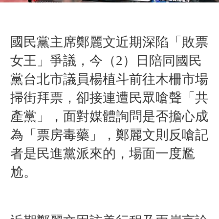
國民黨主席鄭麗文近期深陷「敗票
女王」爭議，今（2）日
陪同
國民
黨
台北市議員楊植斗前往木柵市場
掃街拜票，卻接連遭民眾嗆聲「共
產黨」，面對媒體詢問是否擔心成
為「票房毒藥」，鄭麗文則反嗆記
者是民進黨派來的，場面一度尷
尬。