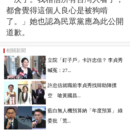
都會覺得這個人良心是被狗啃
了。」她也認為民眾黨應為此公開
道歉。
相關新聞
立院「釘子戶」卡許忠信？ 李貞秀
喊冤：27...
許忠信就職前李貞秀找韓助陣撲
空 嗆黃國昌...
藍白無人機預算納「年度預算」 綠
委批「荒...