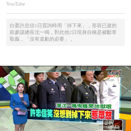
YouTube
​白委許忠信1日質詢時用「掉下來」，形容已逝的
前參謀總長沈一鳴，對此他2日現身自稱是被斷章
取義，「沒有道歉的必要」 。