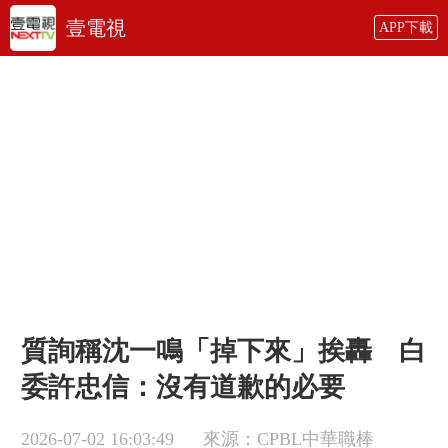
壹電視
APP下載
質詢稱沈一鳴「掉下來」挨轟 白
委許忠信：沒有道歉的必要
2026-07-02 16:03:49
來源：CPBL中華職棒