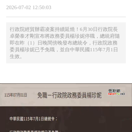
2026-07-02 12:50:03
行政院經貿辦霸凌案持續延燒！6月30日行政院長
卓榮泰才剛宣布將政務委員楊珍妮停職，總統府隨
即在昨（1）日晚間傍晚發布總統令，行政院政務
委員楊珍妮已予免職，並自中華民國115年7月1日
生效。