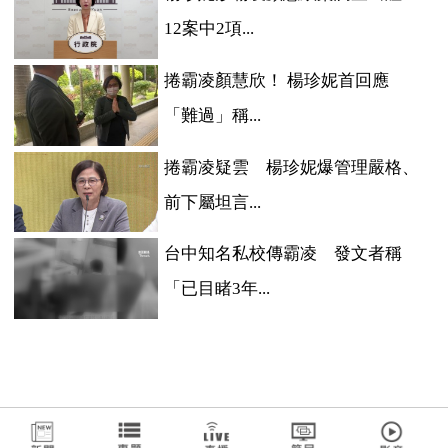
12案中2項...
捲霸凌顏慧欣！ 楊珍妮首回應
「難過」稱...
捲霸凌疑雲 楊珍妮爆管理嚴格、
前下屬坦言...
台中知名私校傳霸凌 發文者稱
「已目睹3年...