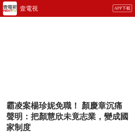
壹電視
APP下載
霸凌案楊珍妮免職！ 顏慶章沉痛
聲明：把顏慧欣未竟志業，變成國
家制度