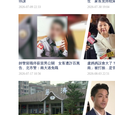
停課
生 家長竟持杖
2026-07-09 22:33
2026-07-30 19:04
帥警留職停薪當男公關 女客遭詐百萬提
盧媽媽誤會大了？
告、北市警：兩大過免職
南」被打臉…是
2026-07-17 10:56
2026-08-03 22:51