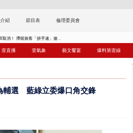
播介紹
節目表
倫理委員會
取消！ 滯留旅客「拚手速」搶...
園槍擊！ 14歲槍手開火釀多師...
壹直播
壹氣象
藝文饗宴
爆料第壹線
%下架標準惹議 傳石崇良、姜至...
年！ 8／8見面會限40粉絲 YG大...
」劇場版超人氣限量特典 粉絲排...
為輔選 藍綠立委爆口角交鋒
大逆轉！ 證實慈濟買BNT遭詐10...
t天花板崩落「鷹架倒塌」砸傷嬤 客...
10億！ 豪宅藏「9千萬鈔票磚、...
 「一鴨三吃」、「客家攪福」...