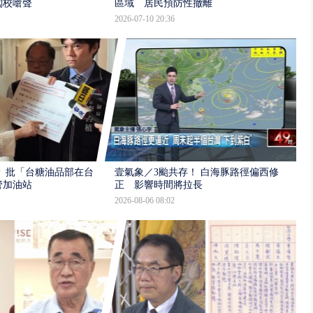
闖校嗆聲
區域 居民預防性撤離
2026-07-10 20:36
 批「台糖油品部在台
壹氣象／3颱共存！ 白海豚路徑偏西修
管加油站
正 影響時間將拉長
2026-08-06 08:02