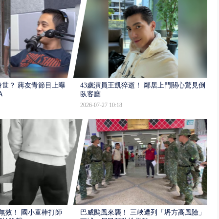
世？ 蔣友青節目上曝：
43歲演員王凱猝逝！ 鄰居上門關心驚見倒
A
臥客廳
2026-07-27 10:18
報無效！ 國小童棒打師
巴威颱風來襲！ 三峽遭列「坍方高風險」