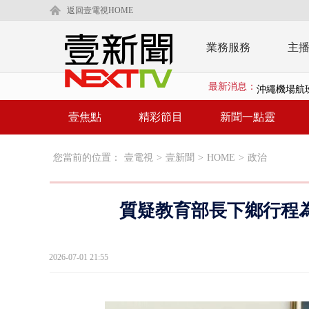
返回壹電視HOME
業務服務
主
最新消息：
沖繩機場航班
泰國傳嚴重校
壹焦點
精彩節目
新聞一點靈
中聯毒油20
您當前的位置：
壹電視
>
壹新聞
>
HOME
>
政治
BP出道10周
「吉伊卡哇
質疑教育部長下鄉行程
「疫苗採購」
LaLapor
2026-07-01 21:55
名律狠詐慈濟
父親節限定！