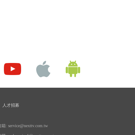
人才招募
 service@nexttv.com.tw