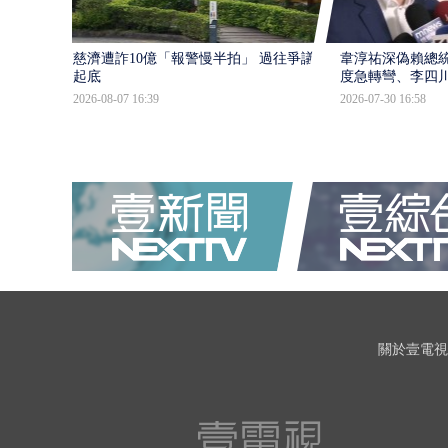
慈濟遭詐10億「報警慢半拍」 過往爭議遭
韋淳祐深偽賴總
起底
度急轉彎、李四
2026-08-07 16:39
2026-07-30 16:58
關於壹電視