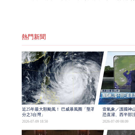
熱門新聞
近25年最大顆颱風！ 巴威暴風圈「壟罩4
壹氣象／護國神山
分之3台灣」
恐直灌、西半部
2026-07-09 18:50
2026-07-09 08:09