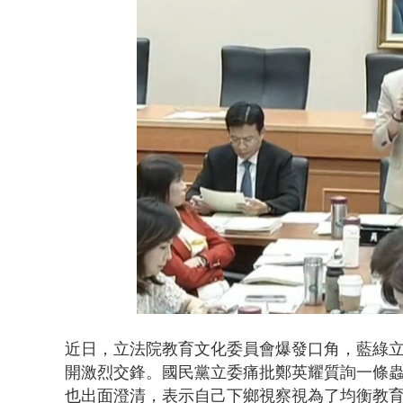
白海豚海警！
Loaded
:
Unmute
49.82%
近日，立法院教育文化委員會爆發口角，藍綠
開激烈交鋒。國民黨立委痛批鄭英耀質詢一條
也出面澄清，表示自己下鄉視察視為了均衡教