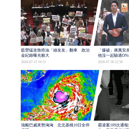
藍營猛攻致癌油「綠友友」翻車 政治獻
「爆破」蔣萬安身
金紀錄曝光糗大
他沒一起驗過DN
2026-07-15 16:13
2026-07-30 22:50
強颱巴威來勢洶洶 北北基桃10日全停班
霸凌案109次通