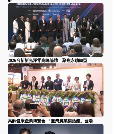
辭
2026台新新光淨零高峰論壇 聚焦永續轉型
高齡健康產業博覽會 「臺灣農業樂活館」登場