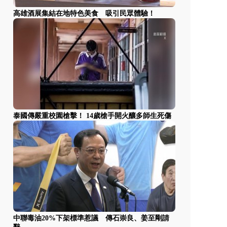
高雄酒展集結在地特色美食 吸引民眾體驗！
泰國傳嚴重校園槍擊！ 14歲槍手開火釀多師生死傷
中聯毒油20%下架標準惹議 傳石崇良、姜至剛請