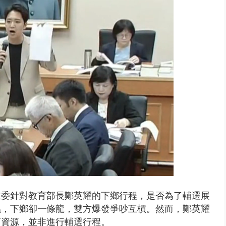
 雨彈將炸台中以北 不排除明...
立委針對教育部長鄭英耀的下鄉行程，是否為了輔選展
蟲，下鄉卻一條龍，雙方爆發爭吵互槓。然而，鄭英耀
育資源，並非進行輔選行程。