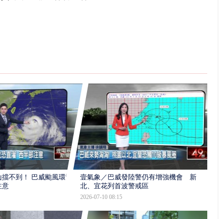
擋不到！ 巴威颱風環流
壹氣象／巴威發陸警仍有增強機會 新
注意
北、宜花列首波警戒區
2026-07-10 08:15