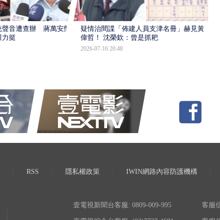
統聲音遭查辦 蔣萬安態
疑情治間諜「佈建人員支津名冊」赫見黃
川力挺
偉哲！ 沈榮欽：曾是抓耙
2026-07-16 20:48
RSS
隱私權政策
IWIN網路內容防護機構
壹電視新聞台客服: 0809-009-995
客服信箱: