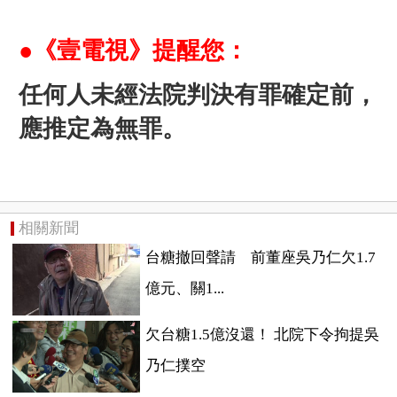
●《壹電視》提醒您：
任何人未經法院判決有罪確定前，
應推定為無罪。
相關新聞
台糖撤回聲請 前董座吳乃仁欠1.7
億元、關1...
欠台糖1.5億沒還！ 北院下令拘提吳
乃仁撲空