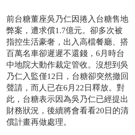
前台糖董座吳乃仁因捲入台糖售地
弊案，遭求償1.7億元。卻多次被
指控生活豪奢，出入高檔餐廳、搭
百萬名車卻遲遲不還錢，6月時台
中地院大動作裁定管收。沒想到吳
乃仁入監僅12日，台糖卻突然撤回
聲請，而人已在6月22日釋放。對
此，台糖表示因為吳乃仁已經提出
財務狀況，後續將會看看20日的清
償計畫再做處理。