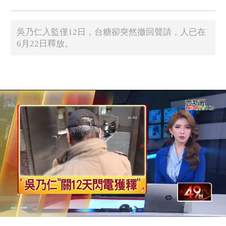
吳乃仁入監僅12日，台糖卻突然撤回聲請，人已在
6月22日釋放。