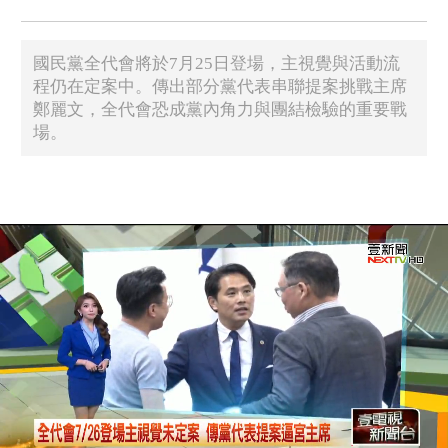
國民黨全代會將於7月25日登場，主視覺與活動流
程仍在定案中。傳出部分黨代表串聯提案挑戰主席
鄭麗文，全代會恐成黨內角力與團結檢驗的重要戰
場。