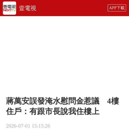
壹電視
APP下載
蔣萬安誤發淹水慰問金惹議 4樓
住戶：有跟市長說我住樓上
2026-07-01 15:15:26