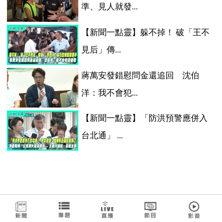
準、見人就發...
【新聞一點靈】躲不掉！ 破「王不
見后」傳...
蔣萬安發錯慰問金還追回 沈伯
洋：我不會犯...
【新聞一點靈】「防洪預警應併入
台北通」 ...