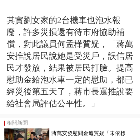
其實劉女家的2台機車也泡水報
廢，許多災損還有待市府協助補
償，對此議員何孟樺質疑，「蔣萬
安推說居民說她是受災戶，誤信居
民才發放，結果被居民打臉。提高
慰助金給泡水車一定的慰助，都已
經災後第五天了，蔣市長還推說要
給社會局評估公平性。」
相關新聞
蔣萬安發慰問金遭質疑「未依標