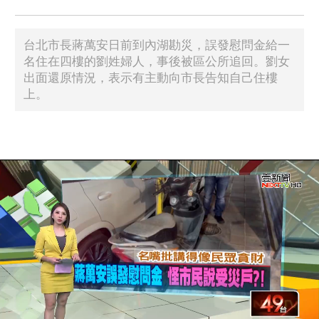
台北市長蔣萬安日前到內湖勘災，誤發慰問金給一
名住在四樓的劉姓婦人，事後被區公所追回。劉女
出面還原情況，表示有主動向市長告知自己住樓
上。