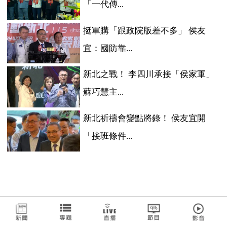
「一代傳...
挺軍購「跟政院版差不多」 侯友
宜：國防靠...
新北之戰！ 李四川承接「侯家軍」
蘇巧慧主...
新北祈禱會變點將錄！ 侯友宜開
「接班條件...