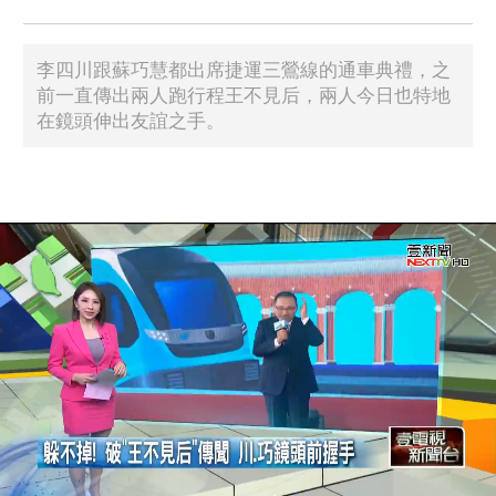
李四川跟蘇巧慧都出席捷運三鶯線的通車典禮，之
前一直傳出兩人跑行程王不見后，兩人今日也特地
在鏡頭伸出友誼之手。