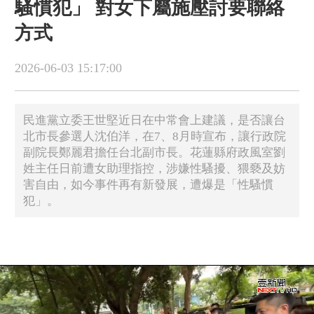
騷慣犯」 對女下屬施壓討要聯絡
方式
2026-06-03 15:17:00
民進黨立委王世堅近日在中常會上建議，是否讓台
北市長參選人沈伯洋，在7、8月時宣布，讓行政院
副院長鄭麗君擔任台北副市長。花蓮縣府政風室劉
姓主任日前遭女助理指控，涉嫌性騷擾、猥褻及妨
害自由，如今事件再有新發展，遭爆是「性騷慣
犯」。