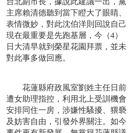
台北副市長，據說此建議一出，
黨
主席賴清德聽到當下瞪大了眼睛、
表情微妙，對此沈伯洋則回說自己
現在最重要是先跑基層，今（4）
日大清早就到榮星花園拜票，並未
對此事多做回應。
花蓮縣府政風室劉姓主任日前
遭女助理指控，利用北上受訓機會
安排同住一房，涉嫌性騷擾、猥褻
及妨害自由，引發外界關注。如今
事件再有新發展，無黨籍花蓮縣議