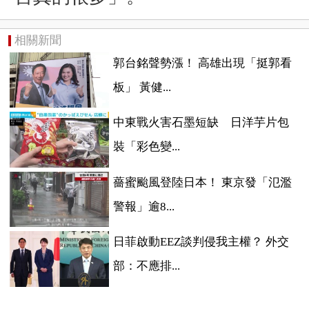
相關新聞
郭台銘聲勢漲！ 高雄出現「挺郭看
板」 黃健...
中東戰火害石墨短缺 日洋芋片包
裝「彩色變...
薔蜜颱風登陸日本！ 東京發「氾濫
警報」逾8...
日菲啟動EEZ談判侵我主權？ 外交
部：不應排...