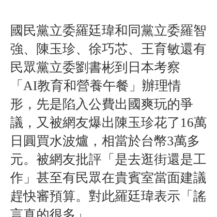
國民黨
立委
羅廷瑋
和同黨立委羅智
強、陳玉珍、徐巧芯、王育敏還有
民眾黨立委劉書彬到日本考察
「AI教育和營養午餐」辦理情
形，先是陷入公費出國爽玩的爭
議，又被網友爆出陳玉珍花了16萬
日圓買水波爐，相當於台幣3萬多
元。被網友批評「是去逛街還是工
作」甚至有民眾在貴賓室當面
建議
趕
快
審預算。
對此羅廷瑋表示「謠
言真的很多
」
。