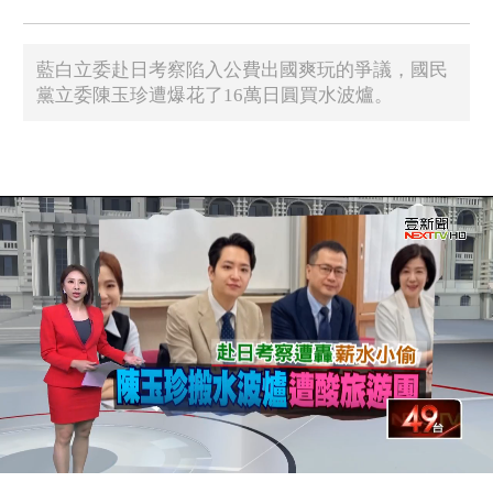
藍白立委赴日考察陷入公費出國爽玩的爭議，國民
黨立委陳玉珍遭爆花了16萬日圓買水波爐。