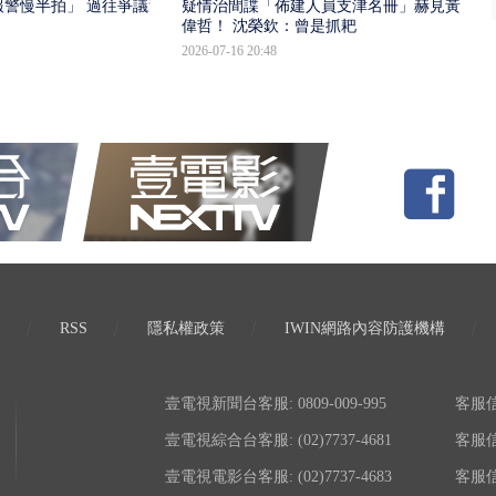
報警慢半拍」 過往爭議遭
疑情治間諜「佈建人員支津名冊」赫見黃
偉哲！ 沈榮欽：曾是抓耙
2026-07-16 20:48
RSS
隱私權政策
IWIN網路內容防護機構
壹電視新聞台客服: 0809-009-995
客服信箱:
壹電視綜合台客服: (02)7737-4681
客服信箱:
壹電視電影台客服: (02)7737-4683
客服信箱: