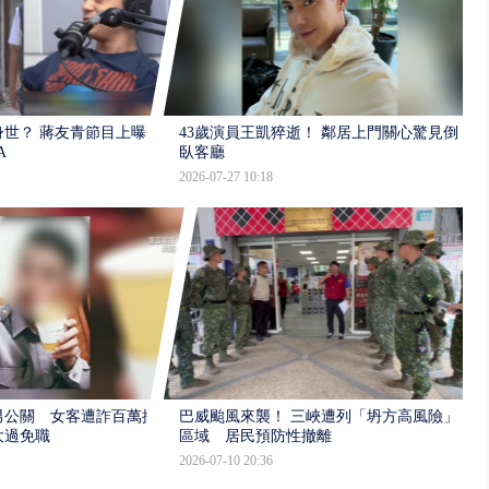
世？ 蔣友青節目上曝：
43歲演員王凱猝逝！ 鄰居上門關心驚見倒
A
臥客廳
2026-07-27 10:18
男公關 女客遭詐百萬提
巴威颱風來襲！ 三峽遭列「坍方高風險」
大過免職
區域 居民預防性撤離
2026-07-10 20:36