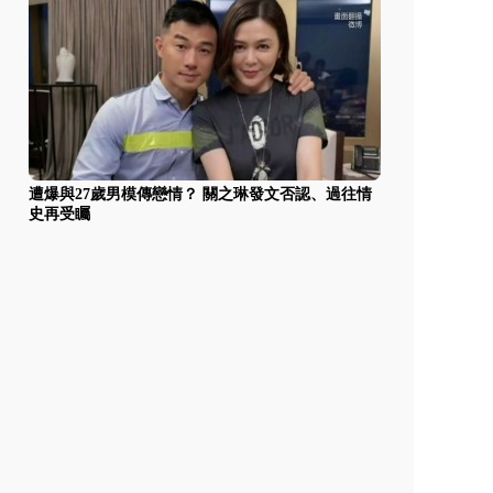
遭爆與27歲男模傳戀情？ 關之琳發文否認、過往情
史再受矚