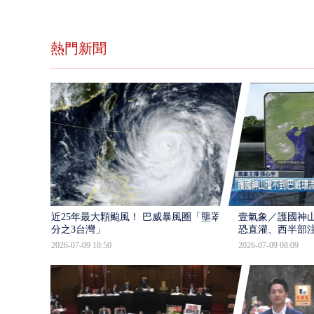
熱門新聞
近25年最大顆颱風！ 巴威暴風圈「壟罩4
壹氣象／護國神山
分之3台灣」
恐直灌、西半部
2026-07-09 18:50
2026-07-09 08:09