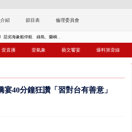
播介紹
節目表
倫理委員會
告發詐欺 購屋綁定違法農地持分
三天 國軍進行關鍵基礎設施防護...
壹直播
壹氣象
藝文饗宴
爆料第壹線
三車追撞！ 5旬男左腿骨折車體...
 文博會人氣IP集合、3公尺高Q...
撞直行騎士 恰遇憲兵隊實戰救援
僑宴40分鐘狂讚「習對台有善意」
 「一鴨三吃」、「客家攪福」...
 雨彈將炸台中以北 不排除明...
視察城鎮韌性演習 AIT高雄分...
風雨肆虐菲律賓 土石流災情釀6