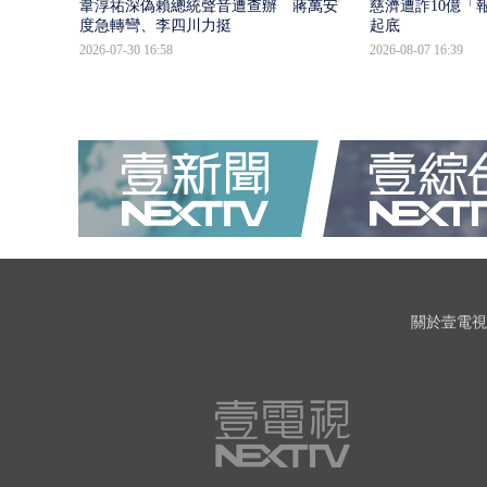
韋淳祐深偽賴總統聲音遭查辦 蔣萬安態
慈濟遭詐10億「
度急轉彎、李四川力挺
起底
2026-07-30 16:58
2026-08-07 16:39
關於壹電視