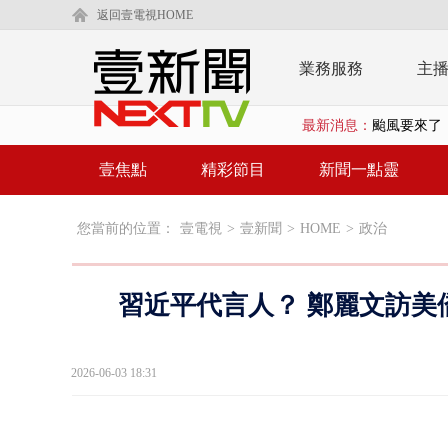
返回壹電視HOME
業務服務
主
最新消息：
廣川建設遭
漢光演習第
壹焦點
精彩節目
新聞一點靈
國道南下凌晨
您當前的位置：
壹電視
>
壹新聞
>
HOME
>
政治
規模歷年最大
外送員搶快
習近平代言人？ 鄭麗文訪美
父親節限定！
白海豚海警！
2026-06-03 18:31
蕭美琴赴高雄
「鯨魚」挾