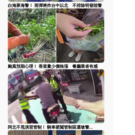
白海豚海警！ 雨彈將炸台中以北 不排除明發陸警
颱風預期心理！ 香菜量少價格漲 餐廳業者有感
阿北不甩演習管制！ 騎車硬闖管制區還嗆警...