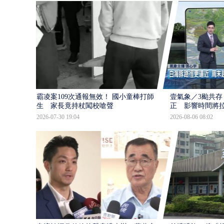
霸凌案109次通報無效！ 國小童棒打師
壹氣象／3颱共存
生 家長竟持杖闖校嗆聲
正 影響時間將
2026-07-30 19:04
2026-08-06 08:02