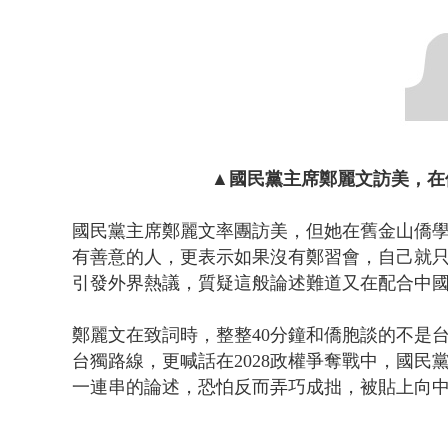
颱風要來了！
▲國民黨主席鄭麗文訪美，在
國民黨主席鄭麗文率團訪美，但她在舊金山僑
有善意的人，更表示如果沒有鄭習會，自己就
引發外界熱議，質疑這般論述難道又在配合中
鄭麗文
在致詞時，整整40分鐘和僑胞談的不是
台獨路線，更喊話在2028政權爭奪戰中，國民
一連串的論述，恐怕反而弄巧成拙，被貼上向