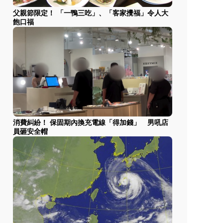
父親節限定！ 「一鴨三吃」、「客家攪福」令人大
飽口福
消費糾紛！ 保固期內換充電線「得加錢」 男吼店
員砸安全帽