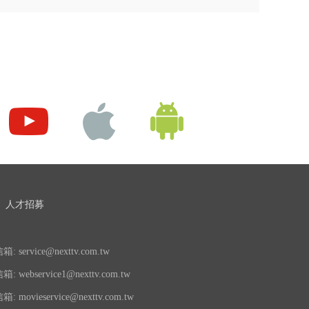
人才招募
 service@nexttv.com.tw
 webservice1@nexttv.com.tw
 movieservice@nexttv.com.tw