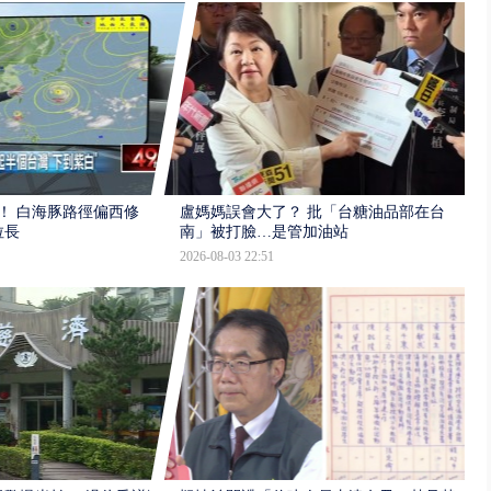
！ 白海豚路徑偏西修
盧媽媽誤會大了？ 批「台糖油品部在台
拉長
南」被打臉…是管加油站
2026-08-03 22:51