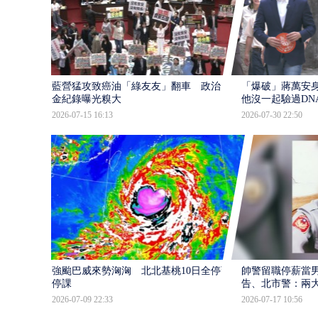
藍營猛攻致癌油「綠友友」翻車 政治獻
「爆破」蔣萬安身
金紀錄曝光糗大
他沒一起驗過DN
2026-07-15 16:13
2026-07-30 22:50
強颱巴威來勢洶洶 北北基桃10日全停班
帥警留職停薪當
停課
告、北市警：兩
2026-07-09 22:33
2026-07-17 10:56