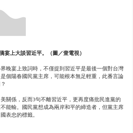
 惡劣海象船停航 綠島、蘭嶼...
僑宴上大談習近平。（圖／壹電視）
學界晚宴上致詞時，不僅提到習近平是最後一個對台灣
只是個陽春國民黨主席，可能根本無足輕重，此番言論
國？
台美關係，反而3句不離習近平，更再度痛批民進黨的
黨不能輸。
國民黨想成為兩岸和平的締造者，但黨主席
中國表忠的標籤。