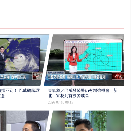
擋不到！ 巴威颱風環流
壹氣象／巴威發陸警仍有增強機會 新
注意
北、宜花列首波警戒區
2026-07-10 08:15