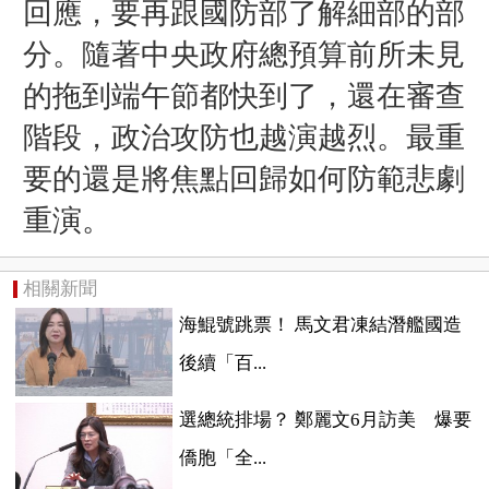
回應，要再跟國防部了解細部的部
分。隨著中央政府總預算前所未見
的拖到端午節都快到了，還在審查
階段，政治攻防也越演越烈。最重
要的還是將焦點回歸如何防範悲劇
重演。
相關新聞
海鯤號跳票！ 馬文君凍結潛艦國造
後續「百...
選總統排場？ 鄭麗文6月訪美 爆要
僑胞「全...