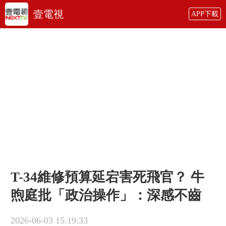
壹電視
APP下載
T-34維修預算延宕害死飛官？ 牛
煦庭批「政治操作」：深感不齒
2026-06-03 15:19:33