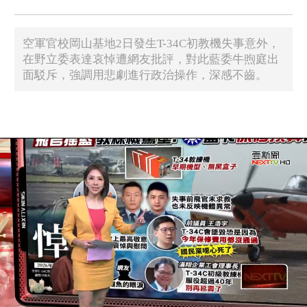
空軍官校岡山基地2日發生T-34C初教機失事意外，
在野立委表達哀悼遭網友批評，對此藍委牛煦庭出
面駁斥，強調用悲劇進行政治操作，深感不齒。