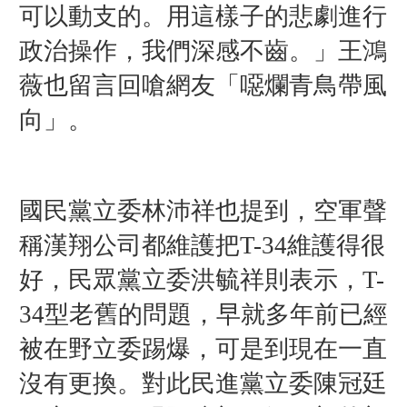
可以動支的。用這樣子的悲劇進行
政治操作，我們深感不齒。」王鴻
薇也留言回嗆網友「噁爛青鳥帶風
向」。
國民黨立委林沛祥也提到，空軍聲
稱漢翔公司都維護把T-34維護得很
好，民眾黨立委洪毓祥則表示，T-
34型老舊的問題，早就多年前已經
被在野立委踢爆，可是到現在一直
沒有更換。對此民進黨立委陳冠廷