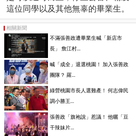
這位同學以及其他無辜的畢業生。
相關新聞
不滿張善政遭畢業生喊「新店市
長」 詹江村...
喊「成全」退選桃園！ 加入張善政
團隊？ 羅...
綠營桃園市長人選難產！ 何志偉民
調小勝王...
張善政「旗袍說」惹議！ 他曬「豆
干辣妹片...