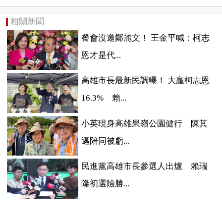
相關新聞
餐會沒邀鄭麗文！ 王金平喊：柯志
恩才是代...
高雄市長最新民調曝！ 大贏柯志恩
16.3% 賴...
小英現身高雄果嶺公園健行 陳其
邁陪同被虧...
民進黨高雄市長參選人出爐 賴瑞
隆初選險勝...