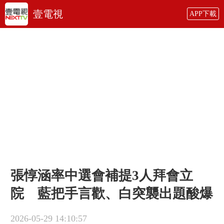
壹電視
APP下載
張惇涵率中選會補提3人拜會立
院 藍把手言歡、白突襲出題酸爆
2026-05-29 14:10:57