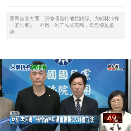
國民黨團方面，張惇涵是特地拉關係、大喊林沛祥
「老同鄉」；不過一到了民眾黨團，氣氛卻是尷
尬。