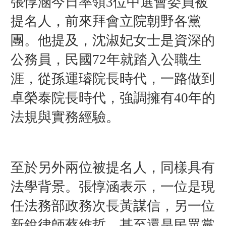
張惇涵今日率領3位中選會委員被
提名人，前來拜會立院朝野各黨
團。
他提及，沈淑妃女士是資深的
公務員，民國72年就踏入公職生
涯，從孫運璿院長時代，一路做到
卓榮泰院長時代，強調擁有40年的
法規與實務經驗。
至於另外兩位被提名人，同樣具有
法學背景。
張惇涵表示，
一位是現
任法務部政務次長黃謀信，另一位
新銳律師蔡維哲，甚至還是民眾黨