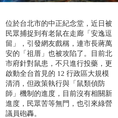
位於台北市的中正紀念堂，近日被
民眾捕捉到有老鼠在走廊「安逸逗
留」，引發網友戲稱，連市長蔣萬
安的
「
祖厝
」
也被攻陷了。目前北
市府針對鼠患，不只進行投藥，更
啟動全台首見的 12 行政區大規模
清消，但政策執行與
「
鼠類偵防
師
」機制的
進度，目前沒有相關新
進度，民眾苦等無門，也引來綠營
議員砲轟。