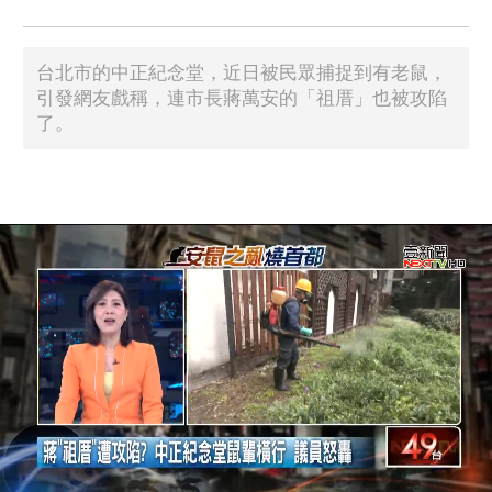
台北市的中正紀念堂，近日被民眾捕捉到有老鼠，
引發網友戲稱，連市長蔣萬安的「祖厝」也被攻陷
了。