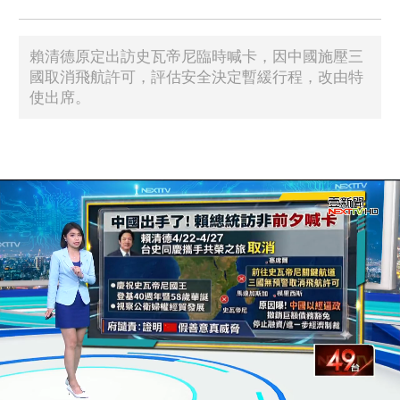
​賴清德原定出訪史瓦帝尼臨時喊卡，因中國施壓三
國取消飛航許可，評估安全決定暫緩行程，改由特
使出席。