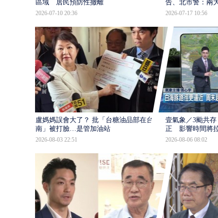
區域 居民預防性撤離
告、北市警：兩
2026-07-10 20:36
2026-07-17 10:56
盧媽媽誤會大了？ 批「台糖油品部在台
壹氣象／3颱共存
南」被打臉…是管加油站
正 影響時間將
2026-08-03 22:51
2026-08-06 08:02