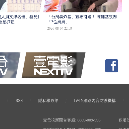
建人員支津名冊」赫見黃
「台灣轟炸基」宣布引退！ 陳鏞基致謝
曾是抓耙
「3位媽媽」
2026-08-04 22:59
RSS
隱私權政策
IWIN網路內容防護機構
壹電視新聞台客服: 0809-009-995
客服信箱: