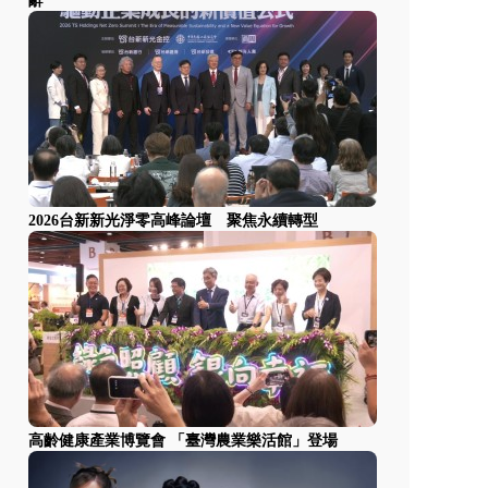
辭
2026台新新光淨零高峰論壇 聚焦永續轉型
高齡健康產業博覽會 「臺灣農業樂活館」登場