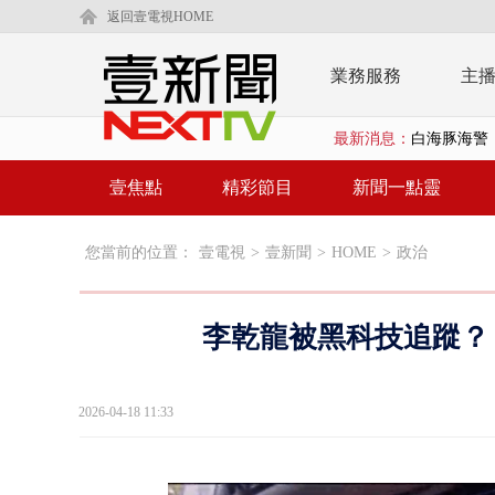
返回壹電視HOME
業務服務
主
最新消息：
沖繩機場航班
泰國傳嚴重校
壹焦點
精彩節目
新聞一點靈
中聯毒油20
您當前的位置：
壹電視
>
壹新聞
>
HOME
>
政治
BP出道10周
「吉伊卡哇
李乾龍被黑科技追蹤？
「疫苗採購」
LaLapor
2026-04-18 11:33
名律狠詐慈濟
父親節限定！