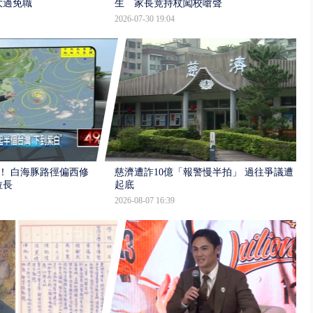
大過免職
生 家長竟持杖闖校嗆聲
2026-07-30 19:04
！ 白海豚路徑偏西修
慈濟遭詐10億「報警慢半拍」 過往爭議遭
拉長
起底
2026-08-07 16:39