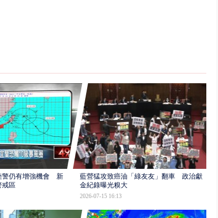
陸警仍有增強機會 新
藍營猛攻致癌油「綠友友」翻車 政治獻
警戒區
金紀錄曝光糗大
2026-07-15 16:13