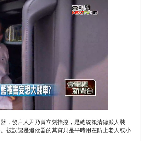
 雨彈將炸台中以北 不排除明...
蹤器，
發言人
尹乃菁立刻指控，
是總統賴清德派人裝
料。被誤認是
追蹤器的其實
只是
平時用在防止老人或小
。