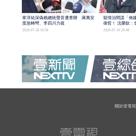
韋淳祐深偽賴總統聲音遭查辦 蔣萬安態
疑情治間諜「佈
度急轉彎、李四川力挺
偉哲！ 沈榮欽：
2026-07-30 16:58
2026-07-16 20:48
關於壹電視