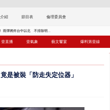
播介紹
節目表
倫理委員會
取消！ 滯留旅客「拚手速」搶...
園槍擊！ 14歲槍手開火釀多師...
壹直播
壹氣象
藝文饗宴
爆料第壹線
%下架標準惹議 傳石崇良、姜至...
年！ 8／8見面會限40粉絲 YG大...
」劇場版超人氣限量特典 粉絲排...
 竟是被裝「防走失定位器」
大逆轉！ 證實慈濟買BNT遭詐10...
t天花板崩落「鷹架倒塌」砸傷嬤 客...
10億！ 豪宅藏「9千萬鈔票磚、...
 「一鴨三吃」、「客家攪福」...