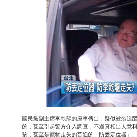
白海豚海警！
Loaded
:
Unmute
52.49%
國民黨副主席李乾龍
的座車傳出，
疑似被裝追
的，甚至引起
警方
介入調查，不過
真相出人意
孩，甚至是寵物走失
的
普通的「
防丟定位器」