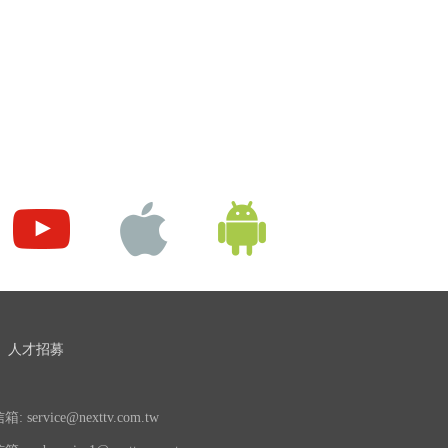
人才招募
 service@nexttv.com.tw