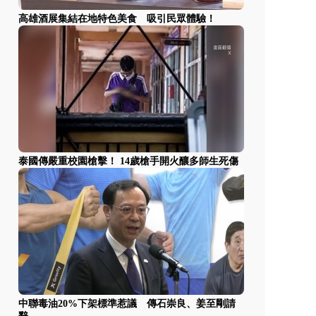
高雄酒展集結在地特色美食 吸引民眾體驗！
泰國傳嚴重校園槍擊！ 14歲槍手開火釀多師生死傷
中聯毒油20%下架標準惹議 傳石崇良、姜至剛請