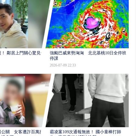
逝！ 鄰居上門關心驚見倒
強颱巴威來勢洶洶 北北基桃10日全停班
停課
2026-07-09 22:33
男公關 女客遭詐百萬提
霸凌案109次通報無效！ 國小童棒打師