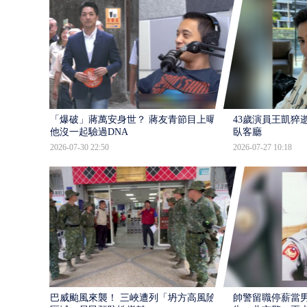
「爆破」蔣萬安身世？ 蔣友青節目上曝：
43歲演員王凱猝
他沒一起驗過DNA
臥客廳
2026-07-30 22:50
2026-07-27 10:18
巴威颱風來襲！ 三峽遭列「坍方高風險」
帥警留職停薪當