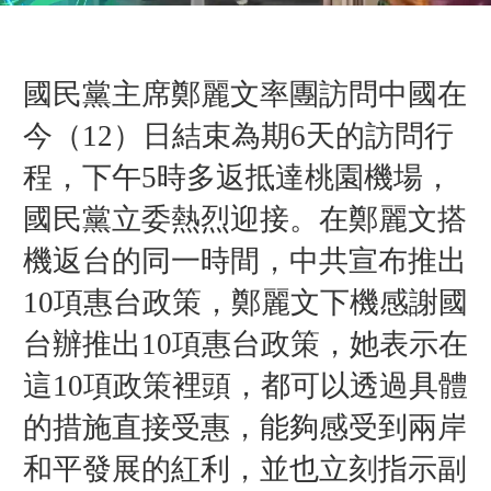
國民黨主席鄭麗文率團訪問中國在
今（12）日結束為期6天的訪問行
程，下午5時多返抵達桃園機場，
國民黨立委熱烈迎接
。在
鄭麗文
搭
機返台的同一時間，
中共宣布推出
10項惠台政策，
鄭麗文下機
感謝
國
台辦推出10項惠台政策，她表示
在
這10項政策裡頭，
都可以透過具體
的措施直接受惠，
能夠感受到
兩岸
和平發展的紅利，並也
立刻指示副