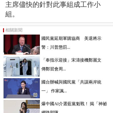
主席
儘快的針對此事組成工作小
組。
相關新聞
國民黨延期軍購協商 美退將示
警：川普懲罰...
「奉指示迎接」宋濤接機鄭麗文
傳鄭習會周...
國台辦喊與國民黨「共謀兩岸統
一」 作家諷...
爆中國AI介選藍黨魁戰！ 揭「神祕
網路部隊...