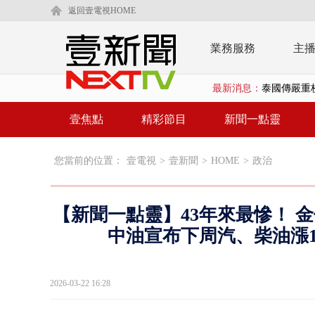
返回壹電視HOME
業務服務
主
最新消息：
泰國傳嚴重校
在野黨推「
壹焦點
精彩節目
新聞一點靈
【新聞一點靈
您當前的位置：
壹電視
>
壹新聞
>
HOME
>
政治
蔣萬安提「
又毒駕！ 男
【新聞一點靈】43年來最慘！ 
漢光演習第4
中油宣布下周汽、柴油漲1
蔣萬安為慈
2026-03-22 16:28
慈濟遭詐10
涉侵占7億！