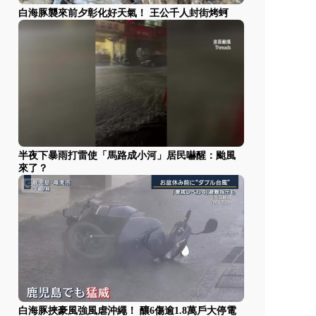
白海豚襲來前夕彰化好天氣！ 王公千人封街烤蚵
半夜下暴雨打雷使「馬路成小河」居民嚇醒：颱風
來了？
白海豚挾豪風強風虐沖繩！ 釀6傷逾1.8萬戶大停電