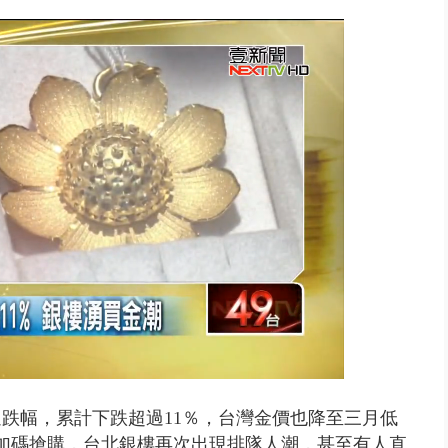
豚颱風龜速前進！ 周末兩天降...
週跌幅，累計下跌超過11％，台灣金價也降至三月低
戶加碼搶購，台北銀樓再次出現排隊人潮，甚至有人直