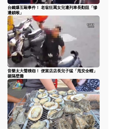
台鐵爆互毆事件！ 老翁狂罵女兒遭列車長勸阻「慘
遭鎖喉」
音樂太大聲積怨！ 便當店店長兒子猛「甩安全帽」
砸隔壁攤