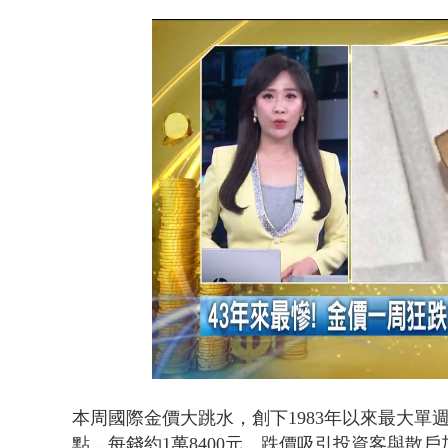
壹氣象／白海
Loaded
:
Unmute
20.96%
本周國際金價大跳水，創下1983年以來最大單
點，每錢約1萬8400元。跌價吸引投資客與散