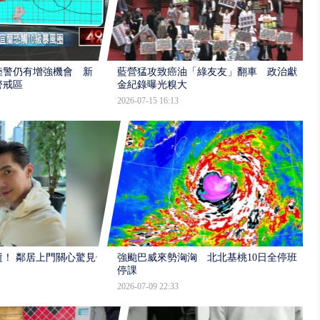
陸警仍有增強機會 新
藍營猛攻致癌油「綠友友」翻車 政治獻
警戒區
金紀錄曝光糗大
2026-07-15 16:13
逝！ 鄰居上門關心驚見倒
強颱巴威來勢洶洶 北北基桃10日全停班
停課
2026-07-09 22:33