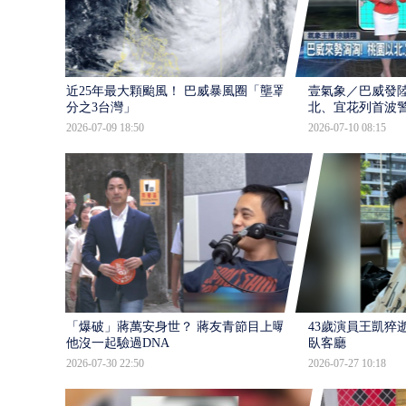
近25年最大顆颱風！ 巴威暴風圈「壟罩4
壹氣象／巴威發
分之3台灣」
北、宜花列首波
2026-07-09 18:50
2026-07-10 08:15
「爆破」蔣萬安身世？ 蔣友青節目上曝：
43歲演員王凱猝
他沒一起驗過DNA
臥客廳
2026-07-30 22:50
2026-07-27 10:18