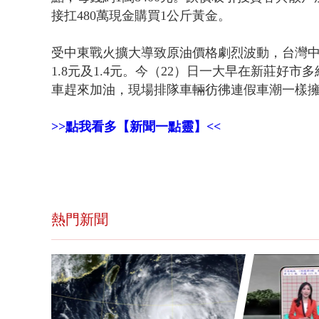
接扛480萬現金購買1公斤黃金。
受中東戰火擴大導致原油價格劇烈波動，台灣中
1.8元及1.4元。今（22）日一大早在新莊好
車趕來加油，現場排隊車輛彷彿連假車潮一樣
>>點我看多【新聞一點靈】<<
熱門新聞