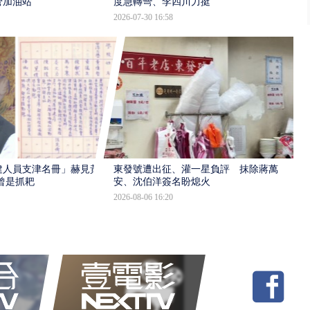
管加油站
度急轉彎、李四川力挺
2026-07-30 16:58
建人員支津名冊」赫見黃
東發號遭出征、灌一星負評 抹除蔣萬
曾是抓耙
安、沈伯洋簽名盼熄火
2026-08-06 16:20