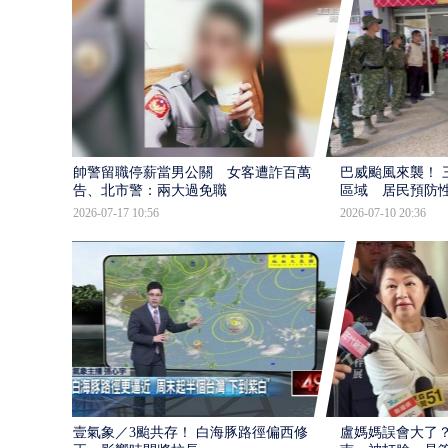
帥警留職停薪當男公關 女客遭詐百萬提
巴威颱風來襲！ 
告、北市警：兩大過免職
區域 居民預防
2026-07-17 10:56
2026-07-10 20:36
壹氣象／3颱共存！ 白海豚路徑偏西修
盧媽媽誤會大了？