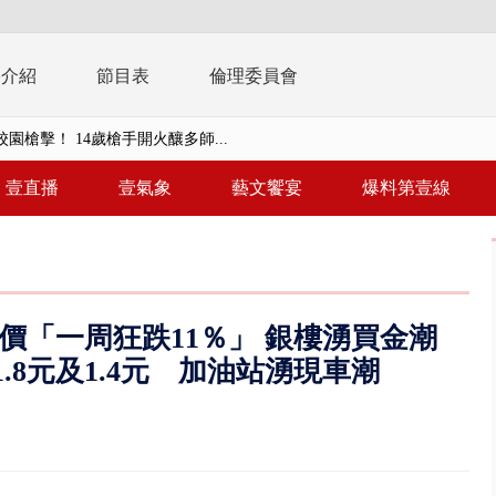
播介紹
節目表
倫理委員會
園槍擊！ 14歲槍手開火釀多師...
未來帳戶」三讀 行政院：編預算...
壹直播
壹氣象
藝文饗宴
爆料第壹線
】慈濟遭詐10.6億未提告 網友...
南有大安森林公園、北有榮星」周...
子撞車拒檢「油門一催」警察狂...
金價「一周狂跌11％」 銀樓湧買金潮
天 海軍近岸防禦演練 賴總統...
.8元及1.4元 加油站湧現車潮
濟疫苗轟中央 謝金河：顛倒黑白...
.6億未提告 網友炸鍋：財報怎過...
 兆基前董被收押 寄居蟹負責人...