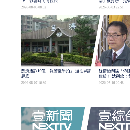
正 影響時間將拉長
南」被打臉…是
2026-08-06 08:02
2026-08-03 22:51
慈濟遭詐10億「報警慢半拍」 過往爭議遭
疑情治間諜「佈
起底
偉哲！ 沈榮欽：
2026-08-07 16:39
2026-07-16 20:48