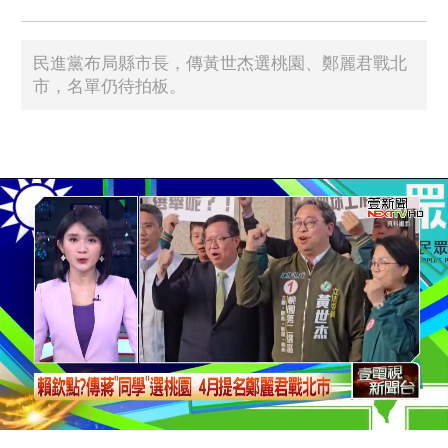
民進黨布局縣市長，傳黃世杰選桃園、鄭麗君戰北
市，名單仍待拍板。