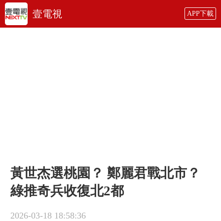
壹電視
APP下載
黃世杰選桃園？ 鄭麗君戰北市？
綠推奇兵收復北2都
2026-03-18 18:58:36