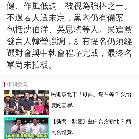
健、作風低調，被視為強棒之一。
不過若人選未定，黨內仍有備案，
包括
沈伯洋
、
吳思瑤
等人。民進黨
發言人
韓瑩
強調，所有提名仍須經
選對會與中執會程序完成，最終名
單尚未拍板。
相關新聞
民進黨北市「母雞」還在等？ 吳怡
農跑基層...
【新聞一點靈】藍白合搶新北？ 館
長合體黃...