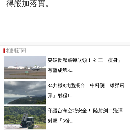
得嚴加落實。
相關新聞
突破反艦飛彈瓶頸！ 雄三「瘦身」
有望成第3...
34共機8共艦擾台 中科院「雄昇飛
彈」射程1...
守護台海空域安全！ 陸射劍二飛彈
射擊「3發...