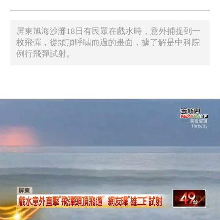
屏東旭海沙灘18日有民眾在戲水時，意外捕捉到一
枚飛彈，從頭頂呼嘯而過的畫面，據了解是中科院
例行飛彈試射。