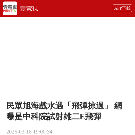
壹電視
APP下載
民眾旭海戲水遇「飛彈掠過」 網
曝​是中科院試射雄二E飛彈
2026-03-18 19:00:34