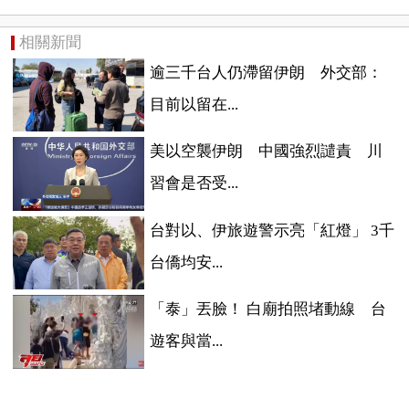
相關新聞
逾三千台人仍滯留伊朗 外交部：
目前以留在...
美以空襲伊朗 中國強烈譴責 川
習會是否受...
台對以、伊旅遊警示亮「紅燈」 3千
台僑均安...
「泰」丟臉！ 白廟拍照堵動線 台
遊客與當...