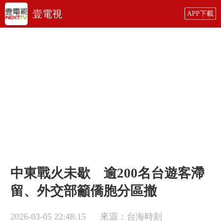
壹電視
APP下載
中東戰火未歇 逾200名台遊客滯
留、外交部籲僑胞分區撤
2026-03-05 22:48:15
來源：台海時刻