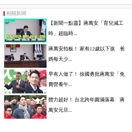
相關新聞
【新聞一點靈】蔣萬安「育兒減工
時」超臨時...
蔣萬安拍板！ 家有12歲以下孩 爸
媽每天少...
早有人做了！ 徐國勇批蔣萬安「免
費營養午...
體力超好！ 台北跨年圓滿落幕 蔣
萬安元旦...