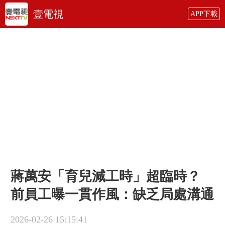
壹電視
APP下載
蔣萬安「育兒減工時」超臨時？
前員工曝一貫作風：缺乏局處溝通
2026-02-26 15:15:41