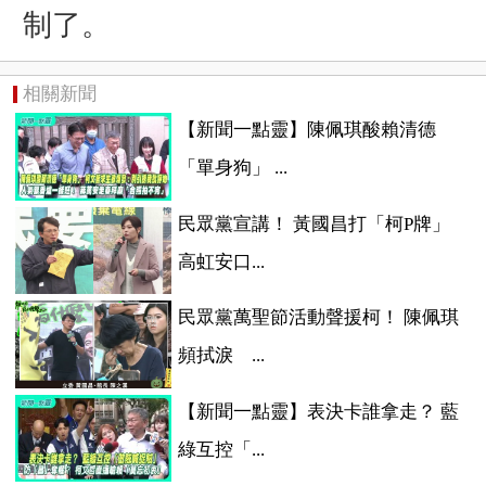
制了。
相關新聞
【新聞一點靈】陳佩琪酸賴清德
「單身狗」 ...
民眾黨宣講！ 黃國昌打「柯P牌」
高虹安口...
民眾黨萬聖節活動聲援柯！ 陳佩琪
頻拭淚 ...
【新聞一點靈】表決卡誰拿走？ 藍
綠互控「...