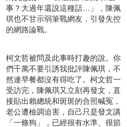
事？大過年還說這種話…」，陳佩
琪也不甘示弱筆戰網友，引發失控
的網路論戰。
柯文哲被問及此事時打趣的說。你
們千萬不要引誘我批評陳佩琪，不
然連早餐都沒有得吃了。柯文哲一
受訪完，陳佩琪又立刻再發文，直
接貼出賴總統和斑斑的合照喊冤，
老公遭檢調迫害，自己只是發文講
「一條狗」，已經很有水準、很節