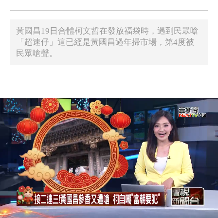
黃國昌19日合體柯文哲在發放福袋時，遇到民眾嗆
「超速仔」這已經是黃國昌過年掃市場，第4度被
民眾嗆聲。