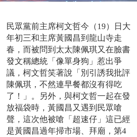
民眾黨前主席柯文哲今（19）日大
年初三和主席黃國昌到龍山寺走
春，而被問到太太陳佩琪又在臉書
發文稱總統「像單身狗」惹出爭
議，柯文哲笑著說「別引誘我批評
陳佩琪，不然連早餐都沒有得吃
了！」。另外，與柯文哲一起在發
放福袋時，黃國昌又遇到民眾嗆
聲，這次他被嗆「超速仔」這已經
是黃國昌過年掃市場、拜廟，第4