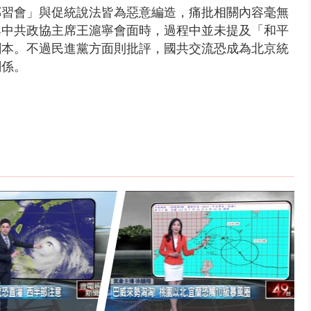
鄭習會」與促統說法皆為惡意編造，痛批相關內容毫無
與中共政協主席王滬寧會面時，過程中並未提及「和平
劇本。不過民進黨方面則批評，國共交流恐成為北京統
關係。