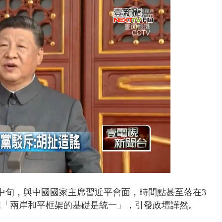
取消！ 滯留旅客「拚手速」搶...
中旬，與中國國家主席習近平會面，時間點甚至落在3
求「兩岸和平框架的基礎是統一」，引發政壇譁然。