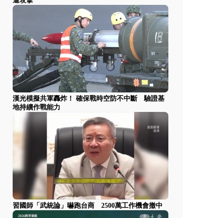
遭攻擊
漢光模擬共軍轟炸！ 確保戰時空防不中斷 驗證基
地持續作戰能力
習國師「武統論」嚇跑台商 2500萬工作機會撤中