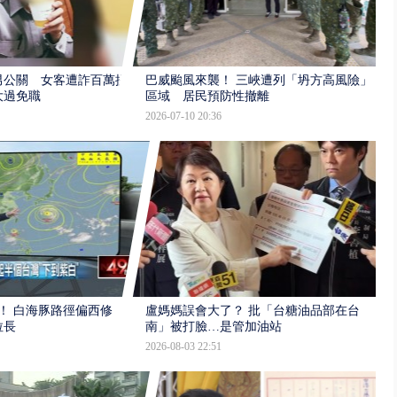
男公關 女客遭詐百萬提
巴威颱風來襲！ 三峽遭列「坍方高風險」
大過免職
區域 居民預防性撤離
2026-07-10 20:36
！ 白海豚路徑偏西修
盧媽媽誤會大了？ 批「台糖油品部在台
拉長
南」被打臉…是管加油站
2026-08-03 22:51