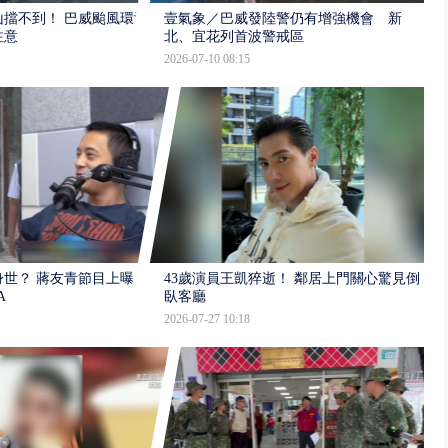
擋不到！ 巴威颱風環流
壹氣象／巴威發陸警仍有增強機會 新
注意
北、宜花列首波警戒區
2026-07-10 08:15
世？ 蔣友青節目上曝：
43歲演員王凱猝逝！ 鄰居上門關心驚見倒
A
臥客廳
2026-07-27 10:18