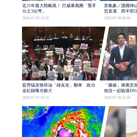
近25年最大顆颱風！ 巴威暴風圈「壟罩4
壹氣象／護國神山
分之3台灣」
恐直灌、西半部
2026-07-09 18:50
2026-07-09 08:09
藍營猛攻致癌油「綠友友」翻車 政治獻
「爆破」蔣萬安身
金紀錄曝光糗大
他沒一起驗過DN
2026-07-15 16:13
2026-07-30 22:50