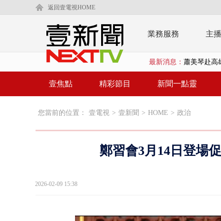
返回壹電視HOME
業務服務
主
最新消息：
蕭美琴赴高雄
「鯨魚」挾
壹焦點
精彩節目
新聞一點靈
BP出道10周
您當前的位置：
壹電視
>
壹新聞
>
HOME
>
政治
「吉伊卡哇
「疫苗採購」
鄭習會3月14日登場
LaLapor
名律狠詐慈濟
2026-02-09 15:38
父親節限定！
白海豚海警！