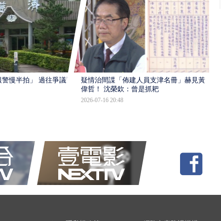
報警慢半拍」 過往爭議遭
疑情治間諜「佈建人員支津名冊」赫見黃
偉哲！ 沈榮欽：曾是抓耙
2026-07-16 20:48