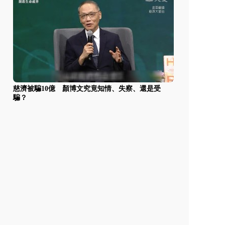
慈濟被騙10億 顏博文究竟知情、失察、還是受
騙？