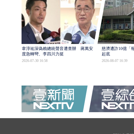
韋淳祐深偽賴總統聲音遭查辦 蔣萬安態
慈濟遭詐10億「
度急轉彎、李四川力挺
起底
2026-07-30 16:58
2026-08-07 16:39