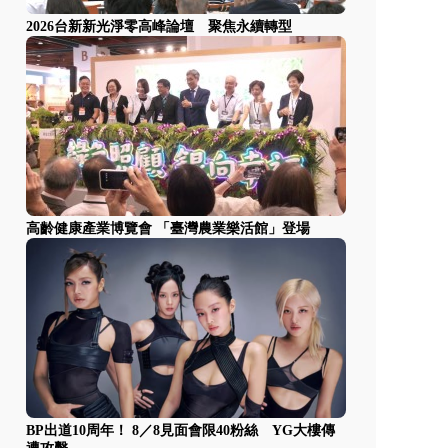
2026台新新光淨零高峰論壇 聚焦永續轉型
高齡健康產業博覽會 「臺灣農業樂活館」登場
BP出道10周年！ 8／8見面會限40粉絲 YG大樓傳