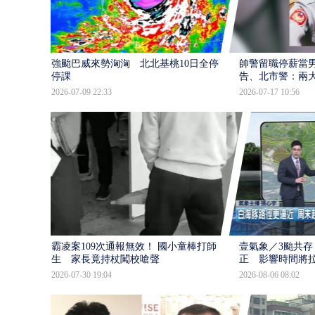
強颱巴威來勢洶洶 北北基桃10日全停班
帥警留職停薪當
停課
告、北市警：兩
2026-07-09 22:33
2026-07-17 10:56
霸凌案109次通報無效！ 國小童棒打師
壹氣象／3颱共存
生 家長竟持杖闖校嗆聲
正 影響時間將
2026-07-30 19:04
2026-08-06 08:02