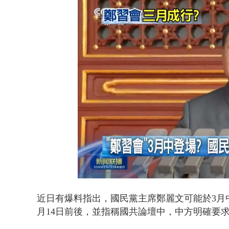
沖繩機場航班
Loaded
:
Unmute
39.26%
近日有爆料指出，國民黨主席鄭麗文可能於3月
月14日前後，並指稱國共論壇中，中方明確要