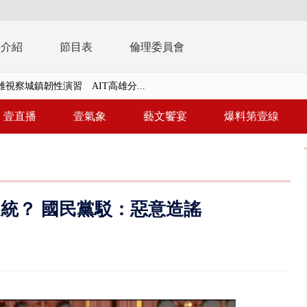
播介紹
節目表
倫理委員會
視察城鎮韌性演習 AIT高雄分...
風雨肆虐菲律賓 土石流災情釀6
壹直播
壹氣象
藝文饗宴
爆料第壹線
年！ 8／8見面會限40粉絲 YG大...
」劇場版超人氣限量特典 粉絲排...
大逆轉！ 證實慈濟買BNT遭詐10...
促統？ 國民黨駁：惡意造謠
t天花板崩落「鷹架倒塌」砸傷嬤 客...
10億！ 豪宅藏「9千萬鈔票磚、...
 「一鴨三吃」、「客家攪福」...
 雨彈將炸台中以北 不排除明...