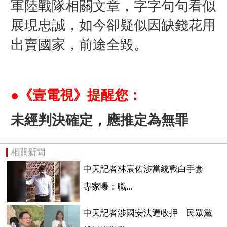
軍陸戰隊相關文章，字字句句看似
展現忠誠，如今卻疑似因缺錢花用
出賣國家，前途全毀。
●《壹電視》提醒您：
未經判決確定，應推定為無罪
相關新聞
中天記者林宸佑涉當統戰白手套
專家曝：職...
中天記者涉國安法遭收押 民眾黨