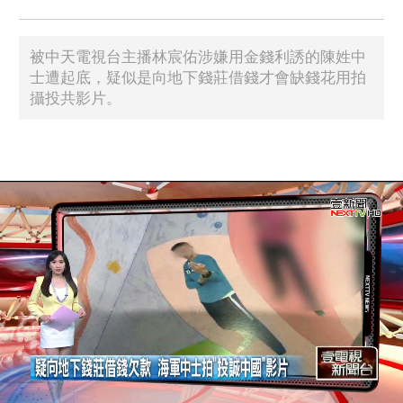
被中天電視台主播林宸佑涉嫌用金錢利誘的陳姓中
士遭起底，疑似是向地下錢莊借錢才會缺錢花用拍
攝投共影片。